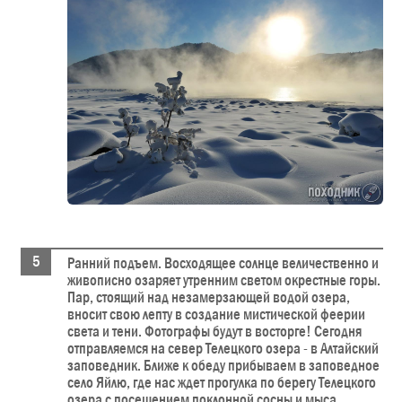
Ранний подъем. Восходящее солнце величественно и
живописно озаряет утренним светом окрестные горы.
Пар, стоящий над незамерзающей водой озера,
вносит свою лепту в создание мистической феерии
света и тени. Фотографы будут в восторге! Сегодня
отправляемся на север Телецкого озера - в Алтайский
заповедник. Ближе к обеду прибываем в заповедное
село Яйлю, где нас ждет прогулка по берегу Телецкого
озера с посещением поклонной сосны и мыса