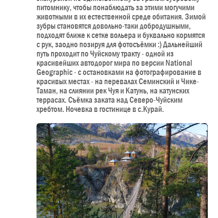
питомнику, чтобы понаблюдать за этими могучими
животными в их естественной среде обитания. Зимой
зубры становятся довольно-таки добродушными,
подходят ближе к сетке вольера и буквально кормятся
с рук, заодно позируя для фотосъёмки :) Дальнейший
путь проходит по Чуйскому тракту - одной из
красивейших автодорог мира по версии National
Geographic - с остановками на фотографирование в
красивых местах - на перевалах Семинский и Чике-
Таман, на слиянии рек Чуя и Катунь, на катунских
террасах. Съёмка заката над Северо-Чуйским
хребтом. Ночевка в гостинице в с.Курай.