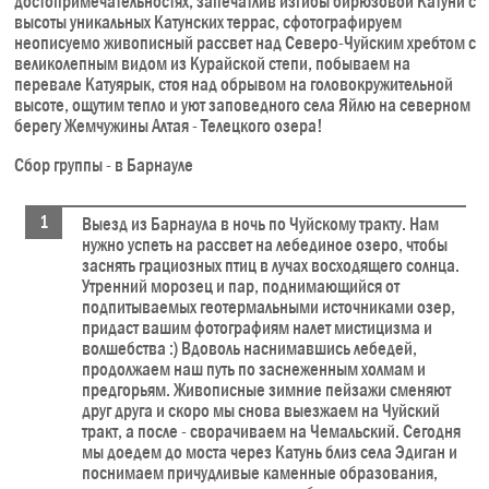
достопримечательностях, запечатлив изгибы бирюзовой Катуни с
высоты уникальных Катунских террас, сфотографируем
неописуемо живописный рассвет над Северо-Чуйским хребтом с
великолепным видом из Курайской степи, побываем на
перевале Катуярык, стоя над обрывом на головокружительной
высоте, ощутим тепло и уют заповедного села Яйлю на северном
берегу Жемчужины Алтая - Телецкого озера!
Сбор группы - в Барнауле
Выезд из Барнаула в ночь по Чуйскому тракту. Нам
нужно успеть на рассвет на лебединое озеро, чтобы
заснять грациозных птиц в лучах восходящего солнца.
Утренний морозец и пар, поднимающийся от
подпитываемых геотермальными источниками озер,
придаст вашим фотографиям налет мистицизма и
волшебства :) Вдоволь наснимавшись лебедей,
продолжаем наш путь по заснеженным холмам и
предгорьям. Живописные зимние пейзажи сменяют
друг друга и скоро мы снова выезжаем на Чуйский
тракт, а после - сворачиваем на Чемальский. Сегодня
мы доедем до моста через Катунь близ села Эдиган и
поснимаем причудливые каменные образования,