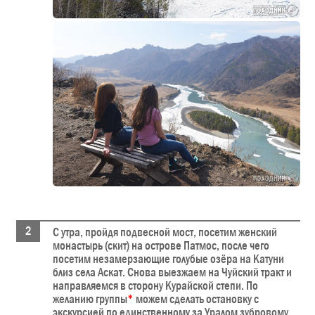
С утра, пройдя подвесной мост, посетим женский
монастырь (скит) на острове Патмос, после чего
посетим незамерзающие голубые озёра на Катуни
близ села Аскат. Снова выезжаем на Чуйский тракт и
направляемся в сторону Курайской степи. По
желанию группы
*
можем сделать остановку с
экскурсией по единственному за Уралом зубровому