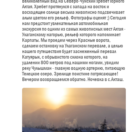
великолепный вид на Северо-Чуйский хребет Горного
Алтая. Хребет протянулся с запада на восток и
восходящее солнце весьма живописно подсвечивает
алым цветом его рельеф. Фотографы оценят ;) Сегодня
нам предстоит увлекательная автомобильная
экскурсия по одним из самых живописных мест Алтая -
Улаганскому нагорью, рельеф которого напоминает
Карпаты. Мы проедем через Красные ворота,
сделаем остановку на Улаганском перевале, а целью
нашего путешествия будет заснеженный перевал
Катуярык, с обрывистого склона которого, на
удалении 800 метров под нашими ногами, увидим
реку Чулышман - главную водную артерию, питающую
Телецкое озеро. Зрелище поистине потрясающее!
Вечером возвращаемся обратно. Ночевка в с.Акташ.