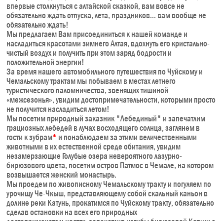
впервые столкнуться с алтайской сказкой, вам вовсе не
обязательно ждать отпуска, лета, праздников... вам вообще не
обязательно ждать!
Мы предлагаем Вам присоединиться к нашей команде и
насладиться красотами зимнего Алтая, вдохнуть его кристально-
чистый воздух и получить при этом заряд бодрости и
положительной энергии!
За время нашего автомобильного путешествия по Чуйскому и
Чемальскому трактам мы побываем в местах летнего
туристического паломничества, звенящих тишиной
«межсезонья», увидим достопримечательности, которыми просто
не получится насладиться летом!
Мы посетим природный заказник "Лебединый" и запечатлим
грациозных лебедей в лучах восходящего солнца, заглянем в
гости к зубрам
*
и понаблюдаем за этими величественными
животными в их естественной среде обитания, увидим
незамерзающие Голубые озера невероятного лазурно-
бирюзового цвета, посетим остров Патмос в Чемале, на котором
возвышается женский монастырь.
Мы проедем по живописному Чемальскому тракту и погуляем по
урочищу Че-Чкыш, представляющему собой скальный каньон в
долине реки Катунь, прокатимся по Чуйскому тракту, обязательно
сделав остановки на всех его природных