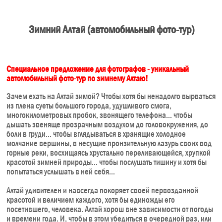
Зимний Алтай (автомобильный фото-тур)
Специальное предложение для фотографов - уникальный
автомобильный фото-тур по зимнему Алтаю!
Зачем ехать на Алтай зимой? Чтобы хотя бы ненадолго вырваться
из плена суеты большого города, удушливого смога,
многокилометровых пробок, звонящего телефона... чтобы
дышать звеняще прозрачным воздухом до головокружения, до
боли в груди... чтобы вглядываться в хранящие холодное
молчание вершины, в несущие пронзительную лазурь своих вод
горные реки, восхищаясь хрустально переливающейся, хрупкой
красотой зимней природы... чтобы послушать тишину и хотя бы
попытаться услышать в ней себя...
Алтай удивителен и навсегда покоряет своей первозданной
красотой и величием каждого, хотя бы единожды его
посетившего, человека. Алтай хорош вне зависимости от погоды
и времени года. И, чтобы в этом убедиться в очередной раз, или