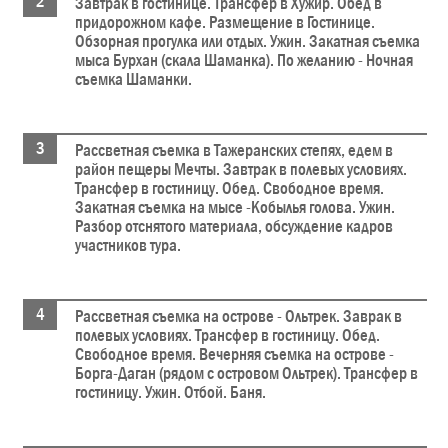
Завтрак в гостинице. Трансфер в Хужир. Обед в
придорожном кафе. Размещение в Гостинице.
Обзорная прогулка или отдых. Ужин. Закатная съемка
мыса Бурхан (скала Шаманка). По желанию - Ночная
съемка Шаманки.
Рассветная съемка в Тажеранских степях, едем в
район пещеры Мечты. Завтрак в полевых условиях.
Трансфер в гостиницу. Обед. Свободное время.
Закатная съемка на мысе -Кобылья голова. Ужин.
Разбор отснятого материала, обсуждение кадров
участников тура.
Рассветная съемка на острове - Ольтрек. Заврак в
полевых условиях. Трансфер в гостиницу. Обед.
Свободное время. Вечерняя съемка на острове -
Борга-Даган (рядом с островом Ольтрек). Трансфер в
гостиницу. Ужин. Отбой. Баня.