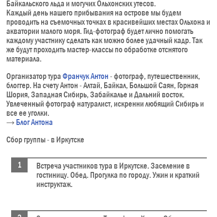
Байкальского льда и могучих Ольхонских утесов.
Каждый день нашего прибывания на острове мы будем
проводить на съемочных точках в красивейших местах Ольхона и
акватории малого моря. Гид-фотограф будет лично помогать
каждому участнику сделать как можно более удачный кадр. Так
же будут проходить мастер-классы по обработке отснятого
материала.
Организатор тура
Франчук Антон
- фотограф, путешественник,
блоггер. На счету Антон - Алтай, Байкал, Большой Саян, Горная
Шория, Западная Сибирь, Забайкалье и Дальний восток.
Увлеченный фотограф натуралист, искренни любящий Сибирь и
все ее уголки.
→
Блог Антона
Сбор группы - в Иркутске
Встреча участников тура в Иркутске. Заселение в
гостиницу. Обед. Прогулка по городу. Ужин и краткий
инструктаж.