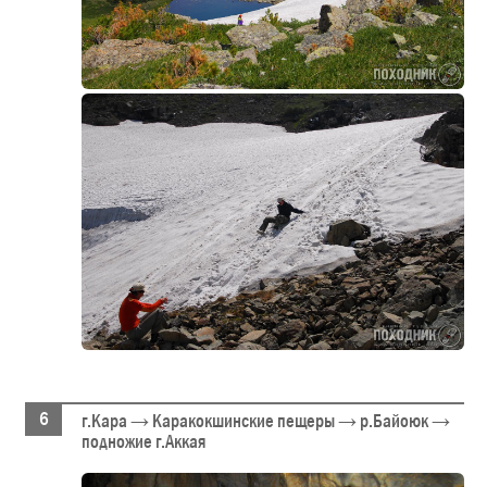
г.Кара → Каракокшинские пещеры → р.Байоюк →
подножие г.Аккая