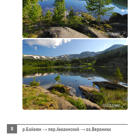
р.Байоюк → пер.Аккаинский → оз.Вероники