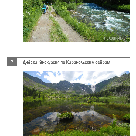
Днёвка. Экскурсия по Каракольским озёрам.