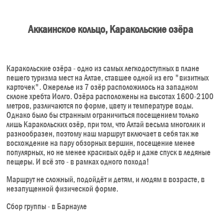
Аккаинское кольцо, Каракольские озёра
Каракольские озёра - одно из самых легкодоступных в плане
пешего туризма мест на Алтае, ставшее одной из его "визитных
карточек". Ожерелье из 7 озёр расположилось на западном
склоне хребта Иолго. Озёра расположены на высотах 1600-2100
метров, различаются по форме, цвету и температуре воды.
Однако было бы странным ограничиться посещением только
лишь Каракольских озёр, при том, что Алтай весьма многолик и
разнообразен, поэтому наш маршрут включает в себя так же
восхождение на пару обзорных вершин, посещение менее
популярных, но не менее красивых одёр и даже спуск в ледяные
пещеры. И всё это - в рамках одного похода!
Маршрут не сложный, подойдёт и детям, и людям в возрасте, в
незапущенной физической форме.
Сбор группы - в Барнауле