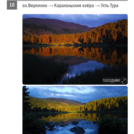
оз.Вероники → Каракольские озёра → Усть-Тура