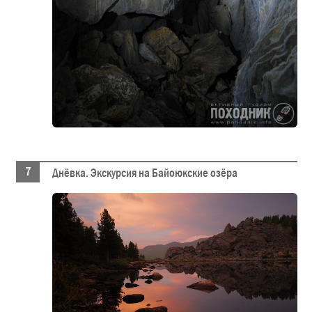
Днёвка. Экскурсия на Байоюкские озёра