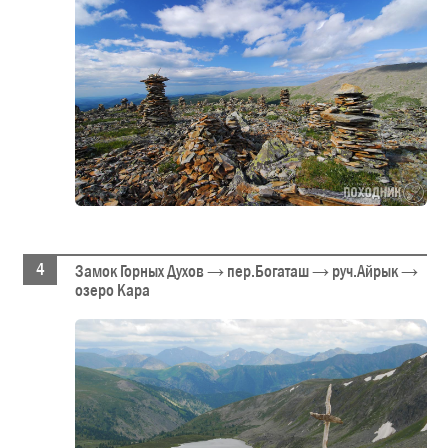
Замок Горных Духов → пер.Богаташ → руч.Айрык →
озеро Кара