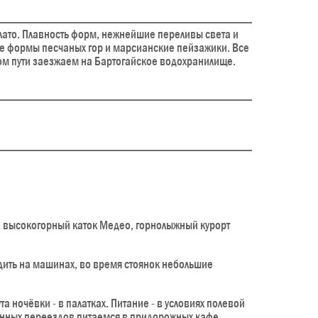
плато. Плавность форм, нежнейшие переливы света и
ые формы песчаных гор и марсианские пейзажики. Все
ном пути заезжаем на Бартогайское водохранилище.
а высокогорный каток Медео, горнолыжный курорт
дить на машинах, во время стоянок небольшие
 ночёвки - в палатках. Питание - в условиях полевой
длинных переездов питаемся в придорожных кафе.