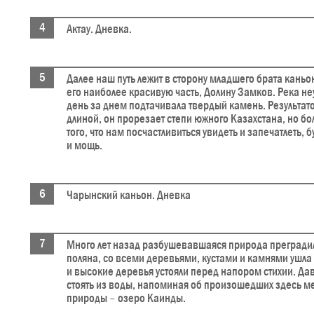
Актау. Дневка.
Далее наш путь лежит в сторону младшего брата каньо
его наиболее красивую часть, Долину Замков. Река н
день за днем подтачивала твердый камень. Результат
длиной, он прорезает степи южного Казахстана, но бо
того, что нам посчастливиться увидеть и запечатлеть, 
и мощь.
Чарынский каньон. Дневка
Много лет назад разбушевавшаяся природа прегради
поляна, со всеми деревьями, кустами и камнями ушла 
и высокие деревья устояли перед напором стихии. Да
стоять из воды, напоминая об произошедших здесь м
природы – озеро Каинды.