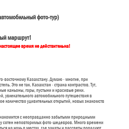
автомобильный фото-тур)
ый маршрут!
 настоящее время не действительна!
го-восточному Казахстану. Думаю - многие, при
пь. Это не так. Казахстан - страна контрастов. Тут,
ые каньоны, горы, пустыни и красивые реки.
ей, увлекательного автомобильного путешествия в
шое количество удивительных открытий, новых знакомств
познакомится с неоправданно забытыми природными
ару сотен неповторимых фото-шедевров. Много времени
ться на ночь в местах, где закаты и рассветы порадуют