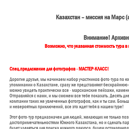
Казахстан – миссия на Марс (
Внимание! Архивн
Возможно, что указанная стоимость тура в
Спец.предложение для фотографов - МАСТЕР-КЛАСС!
Дорогие друзья, мы начинаем набор участников фото-тура по ю
упоминании о Казахстане, сразу же представляют бескрайнюю сте
можно увидеть практически все - марсианские пейзажи, каменн
Отправляйся с нами, и мы сможем все тебе показать. Десять дн
компании таких же увлеченных фотографов, как и ты сам. Боль
и невероятных приключений, все это ждет тебя в нашем туре!
Этот фото-тур предназначен для людей, желающих не только 
достопримечательностями Южного Казахстана, но и сделать п
будет уделяться для поиска нужного ракурса, будем останавлива