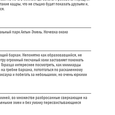
акие кадры, что не стыдно будет показать друзьям и,
ся.
нальный парк Алтын-Эмель. Ночевка около
ющий бархан. Непонятно как образовавшийся, не
тру огромный песчаный холм заставляет поломать
о. Гораздо интереснее посмотреть, как миллиарды
 на гребне бархана, потоптаться по раскаленному
аксаула и побегать за небольшими, но очень юркими
 камней, во множестве разбросанные сверкающие на
ленькие змеи и без умолку пересвистывающиеся