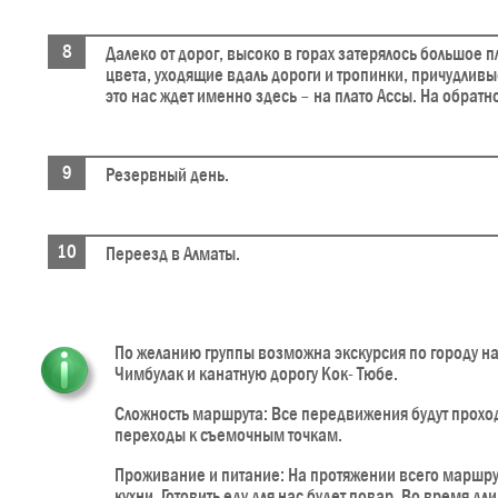
Далеко от дорог, высоко в горах затерялось большое 
цвета, уходящие вдаль дороги и тропинки, причудлив
это нас ждет именно здесь – на плато Ассы. На обрат
Резервный день.
Переезд в Алматы.
По желанию группы возможна экскурсия по городу н
Чимбулак и канатную дорогу Кок- Тюбе.
Сложность маршрута: Все передвижения будут прохо
переходы к съемочным точкам.
Проживание и питание: На протяжении всего маршрута
кухни. Готовить еду для нас будет повар. Во время 