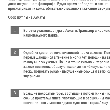
даже искушенного фотографа. Будет время побродить и отснять т
просматривая их дома, обязательно возникнет желание вернуть
Сбор группы - в Алматы
Встреча участников тура в Алматы. Трансфер в нацио
национального парка.
Одной из достопримечательностей парка является По
перемещающийся в течение многих лет, поющий на ве
голову многих ученых. Но нам это не сильно интересн
желтых песчинок, образуют плавную изгибистую линию
песку, потрогать руками высушенные солнцем ветки с
ящерками.
Большие полосатые горы, застывшие потоки глины и
солнце кристаллы гипса, уползающие в расщелины ма
песчанки - это и многое другое ждет нас в горах Актау.