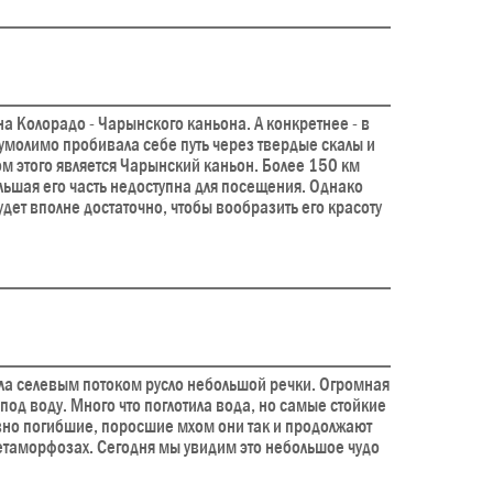
на Колорадо - Чарынского каньона. А конкретнее - в
еумолимо пробивала себе путь через твердые скалы и
ом этого является Чарынский каньон. Более 150 км
льшая его часть недоступна для посещения. Однако
будет вполне достаточно, чтобы вообразить его красоту
ла селевым потоком русло небольшой речки. Огромная
под воду. Много что поглотила вода, но самые стойкие
вно погибшие, поросшие мхом они так и продолжают
етаморфозах. Сегодня мы увидим это небольшое чудо