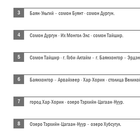
Баян-Ульгий – сомон Буянт - сомон Дургун.
Сомон Дургун - Их Монгол-Элс - сомон Тайшир.
Сомон Тайшир - г. Гоби-Алтайм – г. Баянхонгор – Эрдэн
Баянхонгор – Арвайхеер - Хар-Хорин - столица Велик
город Хар-Хорин - озеро Тэрхийн-Цагаан-Нуур.
Озеро Тэрхийн-Цагаан-Нуур – озеро Хубсугул.