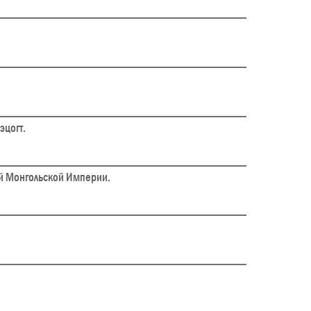
эцогт.
ой Монгольской Империи.