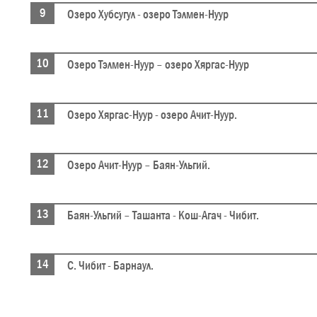
Озеро Хубсугул - озеро Тэлмен-Нуур
Озеро Тэлмен-Нуур – озеро Хяргас-Нуур
Озеро Хяргас-Нуур - озеро Ачит-Нуур.
Озеро Ачит-Нуур – Баян-Ульгий.
Баян-Ульгий – Ташанта - Кош-Агач - Чибит.
С. Чибит - Барнаул.