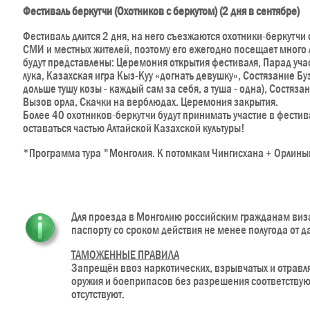
Фестиваль беркутчи (Охотников с беркутом) (2 дня в сентябре)
Фестиваль длится 2 дня, на него съезжаются охотники-беркутчи
СМИ и местных жителей, поэтому его ежегодно посещает мног
будут представлены: Церемония открытия фестиваля, Парад учас
лука, Казахская игра Кыз-Куу «догнать девушку», Состязание Б
дольше тушу козы - каждый сам за себя, а туша - одна), Состяза
Вызов орла, Скачки на верблюдах. Церемония закрытия.
Более 40 охотников-беркутчи будут принимать участие в фестив
оставаться частью Алтайской Казахской культуры!
*Программа тура "Монголия. К потомкам Чингисхана + Орлиный
Для проезда в Монголию российским гражданам виза 
паспорту со сроком действия не менее полугода от д
ТАМОЖЕННЫЕ ПРАВИЛА
Запрещён ввоз наркотических, взрывчатых и отрав
оружия и боеприпасов без разрешения соответствую
отсутствуют.