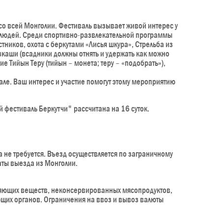
 со всей Монголии. Фестиваль вызывает живой интерес у
о людей. Среди спортивно-развлекательной программы
тников, охота с беркутами «Лисья шкура», Стрельба из
узкаши (всадники должны отнять и удержать как можно
ние Тийын Теру (тийын – монета; теру – «подобрать»),
але. Ваш интерес и участие помогут этому мероприятию
 фестиваль Беркутчи" рассчитана на 16 суток.
не требуется. Въезд осуществляется по заграничному
аты выезда из Монголии.
ляющих веществ, неконсервированных мясопродуктов,
щих органов. Ограничения на ввоз и вывоз валюты