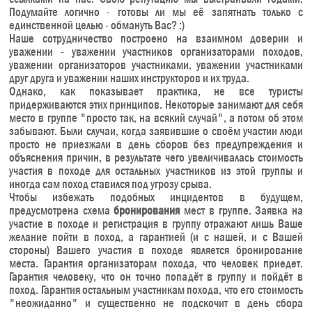
Подумайте логично - готовы ли мы её запятнать только с
единственной целью - обмануть Вас? :)
Наше сотрудничество построено на взаимном доверии и
уважении - уважении участников организаторами походов,
уважении организаторов участниками, уважении участниками
друг друга и уважении наших инструкторов и их труда.
Однако, как показывает практика, не все туристы
придерживаются этих принципов. Некоторые занимают для себя
место в группе "просто так, на всякий случай", а потом об этом
забывают. Были случаи, когда заявившие о своём участии люди
просто не приезжали в день сборов без предупреждения и
объяснения причин, в результате чего увеличивалась стоимость
участия в походе для остальных участников из этой группы и
иногда сам поход ставился под угрозу срыва.
Чтобы избежать подобных инцидентов в будущем,
предусмотрена схема
бронирования
мест в группе. Заявка на
участие в походе и регистрация в группу отражают лишь Ваше
желание пойти в поход, а гарантией (и с нашей, и с Вашей
стороны) Вашего участия в походе является бронирование
места. Гарантия организаторам похода, что человек приедет.
Гарантия человеку, что он точно попадёт в группу и пойдёт в
поход. Гарантия остальным участникам похода, что его стоимость
"неожиданно" и существенно не подскочит в день сбора