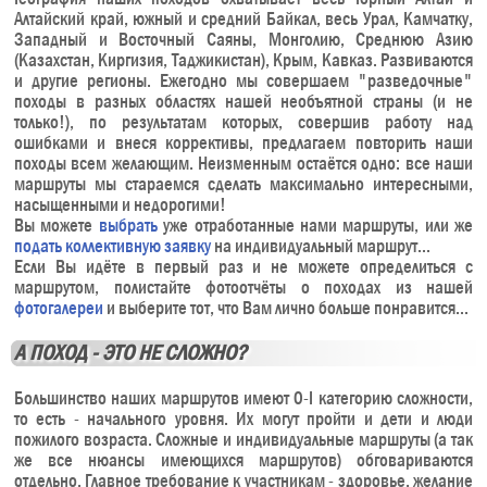
Алтайский край, южный и средний Байкал, весь Урал, Камчатку,
Западный и Восточный Саяны, Монголию, Среднюю Азию
(Казахстан, Киргизия, Таджикистан), Крым, Кавказ. Развиваются
и другие регионы. Ежегодно мы совершаем "разведочные"
походы в разных областях нашей необъятной страны (и не
только!), по результатам которых, совершив работу над
ошибками и внеся коррективы, предлагаем повторить наши
походы всем желающим. Неизменным остаётся одно: все наши
маршруты мы стараемся сделать максимально интересными,
насыщенными и недорогими!
Вы можете
выбрать
уже отработанные нами маршруты, или же
подать коллективную заявку
на индивидуальный маршрут...
Если Вы идёте в первый раз и не можете определиться с
маршрутом, полистайте фотоотчёты о походах из нашей
фотогалереи
и выберите тот, что Вам лично больше понравится...
А ПОХОД - ЭТО НЕ СЛОЖНО?
Большинство наших маршрутов имеют 0-I категорию сложности,
то есть - начального уровня. Их могут пройти и дети и люди
пожилого возраста. Сложные и индивидуальные маршруты (а так
же все нюансы имеющихся маршрутов) обговариваются
отдельно. Главное требование к участникам - здоровье, желание