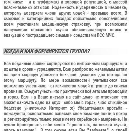
том числе - и в турфирмах) и хорошей репутацией, с массой
положительных отзывов. Надёжность и уверенность в человеке,
которому доверяем жизни других людей - превыше всего. В
сложных и категорийных походах обязательно обеспечиваем
всем участникам медицинскую страховку, при возможном
наступлении страхового случая обеспечивающую поиск и
эвакуацию пострадавшего силами и средствами ПСС МЧС.
КОГДА И КАК ФОРМИРУЕТСЯ ГРУППА?
Все поданные заявки сортируются по выбранным маршрутам, а
их даты и сроки - усредняются. Если разброс по желаемым датам
на один маршрут довольно большой, делается два похода по
этому маршруту. По мере возможностей учитываются все
пожелания участников - от количества людей в группе до списка
провизии. Следует учесть, что практически всё лето мы проводим
в горах. Если на Ваше письмо на сайт долго не отвечают, это
может означать одно из двух - либо мы в горах, либо стихийное
бедствие уничтожило Интернет :o) Убедительная просьба -
пожалуйста, основательно взвесьте своё желание пойти в поход
и регистрируйтесь только если имеете серьёзное намерение. Не
нужно бронировать себе место "просто так, на всякий случай,
авось надумаю". В том случае если Вы "забудете" о своей