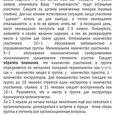
заявке, оплачивать Вашу "забывчивость" будут остальные
участники. Следите за датами намеченных походов (правый
столбик). Для нас вполне естественна ситуация, когда участники
"думают" вплоть до дня выезда, а потом неожиданно
отказываются, и, в то же время, опять же - в последний день,
могут неожиданно поступить ещё 2-3 заявки. Пожалуйста,
заявляйте о своём желании заранее, а так же резервируйте
места в группе для своих друзей. Оптимальное количество
участников - 10+1 - обусловлено мобильностью и
управляемостью группы. Минимальное количество участников -
5+1 - обусловлено экономическими соображениями
максимального удешевления стоимости участия. Следует
обратить внимание
, что количество участников в группе
определяется по негласной походной терминологии как x=y+z,
где x - количество людей в группе, y - количество туристов, z -
количество инструкторов. Для большинства пеших походов на
группу до 10 человек ставится один инструктор и количество
участников, скажем, в 11 человек следует воспринимать как
10+1. Разумеется, что и место в группе для инструктора
бронируется автоматически.
За 2-3 недели до начала похода желательно ещё раз связаться с
организаторами, договориться о встрече в городе - точке сбора
группы и уточнить все организационные вопросы.