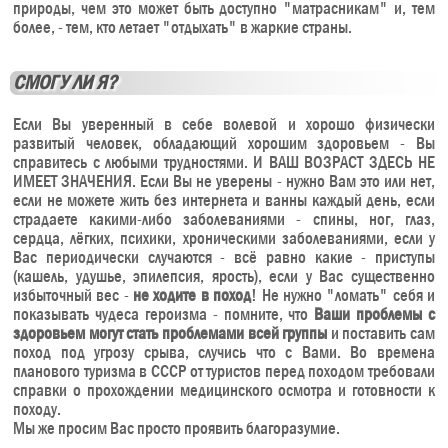
природы, чем это может быть доступно "матрасникам" и, тем
более, - тем, кто летает "отдыхать" в жаркие страны.
СМОГУ ЛИ Я?
Если Вы уверенный в себе волевой и хорошо физически
развитый человек, обладающий хорошим здоровьем - Вы
справитесь с любыми трудностями. И ВАШ ВОЗРАСТ ЗДЕСЬ НЕ
ИМЕЕТ ЗНАЧЕНИЯ. Если Вы не уверены - нужно Вам это или нет,
если не можете жить без интернета и ванны каждый день, если
страдаете какими-либо заболеваниями - спины, ног, глаз,
сердца, лёгких, психики, хроническими заболеваниями, если у
Вас периодически случаются - всё равно какие - приступы
(кашель, удушье, эпилепсия, ярость), если у Вас существенно
избыточный вес -
не ходите в поход
! Не нужно "ломать" себя и
показывать чудеса героизма - помните, что
Ваши проблемы с
здоровьем могут стать проблемами всей группы
и поставить сам
поход под угрозу срыва, случись что с Вами. Во времена
планового туризма в СССР от туристов перед походом требовали
справки о прохождении медицинского осмотра и готовности к
походу.
Мы же просим Вас просто проявить благоразумие.