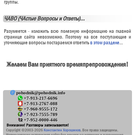
группы.
ЧАВО (ЧАстые Вопросы и Ответы)...
Разумеется - изложить всю полезную информацию на главной
странице сайта невозможно. Поэтому на все поступающие и
уточняющие вопросы постараемся ответить
в этом разделе
...
Желаем Вам приятного времяпрепровождения!
pohodnik@pohodnik.info
+7-913-217-6696
+7-913-2767-088
+7-960-9555-172
+7-923-7555-789
+7-952-0000-446
Внимание! Разговоры записываются!
Copyright ©2003-2026
Константин Хорошилов
. Все права защищены.
Использование материалов сайта без ссылки на источник и разрешения