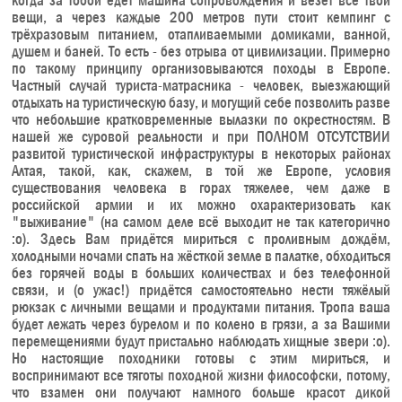
когда за тобой едет машина сопровождения и везёт все твои
вещи, а через каждые 200 метров пути стоит кемпинг с
трёхразовым питанием, отапливаемыми домиками, ванной,
душем и баней. То есть - без отрыва от цивилизации. Примерно
по такому принципу организовываются походы в Европе.
Частный случай туриста-матрасника - человек, выезжающий
отдыхать на туристическую базу, и могущий себе позволить разве
что небольшие кратковременные вылазки по окрестностям. В
нашей же суровой реальности и при ПОЛНОМ ОТСУТСТВИИ
развитой туристической инфраструктуры в некоторых районах
Алтая, такой, как, скажем, в той же Европе, условия
существования человека в горах тяжелее, чем даже в
российской армии и их можно охарактеризовать как
"выживание" (на самом деле всё выходит не так категорично
:o). Здесь Вам придётся мириться с проливным дождём,
холодными ночами спать на жёсткой земле в палатке, обходиться
без горячей воды в больших количествах и без телефонной
связи, и (о ужас!) придётся самостоятельно нести тяжёлый
рюкзак с личными вещами и продуктами питания. Тропа ваша
будет лежать через бурелом и по колено в грязи, а за Вашими
перемещениями будут пристально наблюдать хищные звери :o).
Но настоящие походники готовы с этим мириться, и
воспринимают все тяготы походной жизни философски, потому,
что взамен они получают намного больше красот дикой