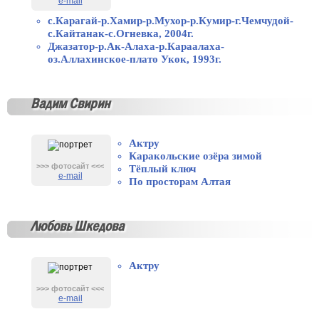
e-mail
с.Карагай-р.Хамир-р.Мухор-р.Кумир-г.Чемчудой-
с.Кайтанак-с.Огневка, 2004г.
Джазатор-р.Ак-Алаха-р.Караалаха-
оз.Аллахинское-плато Укок, 1993г.
Вадим Свирин
Актру
Каракольские озёра зимой
>>> фотосайт <<<
Тёплый ключ
e-mail
По просторам Алтая
Любовь Шкедова
Актру
>>> фотосайт <<<
e-mail