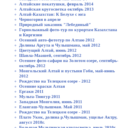
Алтайские покатушки, февраль 2014
Алтайская кругосветка октябрь 2013
Алтай-Казахстан: К Белухе с юга
Черногория в апреле
Природный заказник "Лебединый"
Горнолыжный фото-тур по курортам Казахстана
и Киргизии
Осенний авто-фототур по Алтаю 2012
Долины Аргута и Чулышмана, май 2012
Цветущий Алтай, июнь 2012
Шавла-Маашей, сентябрь 2012
Осеннее фото-сафари на Золотом озере, сентябрь-
октябрь 2012
Монгольский Алтай и пустыня Гоби, май-июнь
2012
Рождество на Телецком озере - 2012
Осенние краски Алтая
Ергаки 2011
Мульта-Тюнгур 2011
Западная Монголия, июнь 2011
Елангаш-Чулышман. Май 2011
Рождество на Телецком озере - 2011
Плато Укок, долина р.Чулышман, ущелье Актру,
август 2010г.
Большая Мультинская кругосветка, июль 2010г.