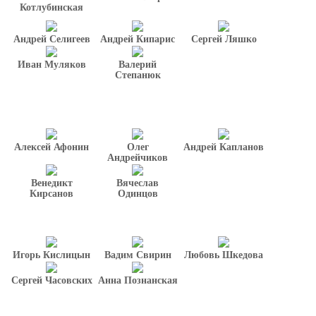
Котлубинская
Андрей Селигеев
Андрей Кипарис
Сергей Ляшко
Иван Муляков
Валерий
Степанюк
Алексей Афонин
Олег
Андрей Капланов
Андрейчиков
Венедикт
Вячеслав
Кирсанов
Одинцов
Игорь Кислицын
Вадим Свирин
Любовь Шкедова
Сергей Часовских
Анна Познанская