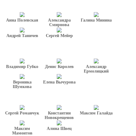
Анна Полевская
Александра
Галина Минина
Смирнова
Андрей Таничев
Сергей Мейер
Владимир Губко
Денис Королев
Александр
Ермолицкий
Вероника
Елена Вычурова
Шумкова
Сергей Романчук
Константин
Максим Галайда
Новокрещенов
Максим
Алина Швец
Мамонтов