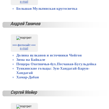
e-mail
Большая Мультинская кругосветка
Андрей Таничев
>>> фотосайт <<<
e-mail
Долина вулканов и источники Чойгон
Зима на Байкале
Пещера Охотничья-бух.Песчаная-Бугульдейка
Тункинские гольцы: Зун-Хандагай-Барун-
Хандагай
Хамар-Дабан
Сергей Мейер