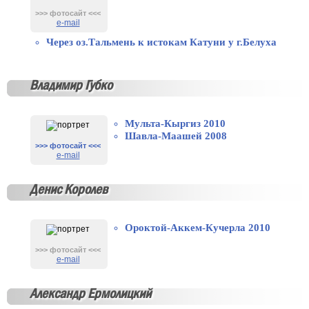
>>> фотосайт <<<
e-mail
Через оз.Тальмень к истокам Катуни у г.Белуха
Владимир Губко
Мульта-Кыргиз 2010
Шавла-Маашей 2008
>>> фотосайт <<<
e-mail
Денис Королев
Ороктой-Аккем-Кучерла 2010
>>> фотосайт <<<
e-mail
Александр Ермолицкий