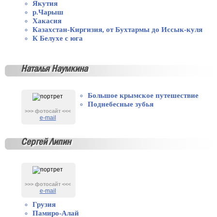
Якутия
р.Чарыш
Хакасия
Казахстан-Киргизия, от Бухтармы до Иссык-куля
К Белухе с юга
Наталья Наумкина
Большое крымское путешествие
Поднебесные зубья
>>> фотосайт <<<
e-mail
Сергей Липин
>>> фотосайт <<<
e-mail
Грузия
Памиро-Алай