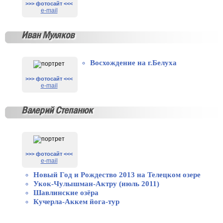
>>> фотосайт <<<
e-mail
Иван Муляков
Восхождение на г.Белуха
>>> фотосайт <<<
e-mail
Валерий Степанюк
>>> фотосайт <<<
e-mail
Новый Год и Рождество 2013 на Телецком озере
Укок-Чулышман-Актру (июль 2011)
Шавлинские озёра
Кучерла-Аккем йога-тур