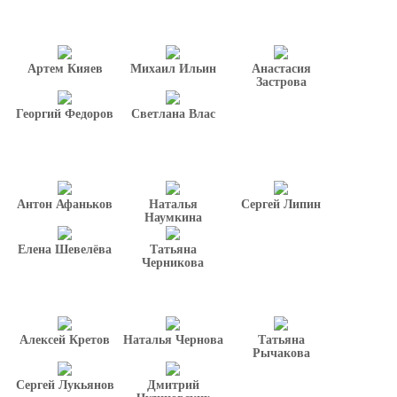
Артем Кияев
Михаил Ильин
Анастасия
Застрова
Георгий Федоров
Светлана Влас
Антон Афаньков
Наталья
Сергей Липин
Наумкина
Елена Шевелёва
Татьяна
Черникова
Алексей Кретов
Наталья Чернова
Татьяна
Рычакова
Сергей Лукьянов
Дмитрий