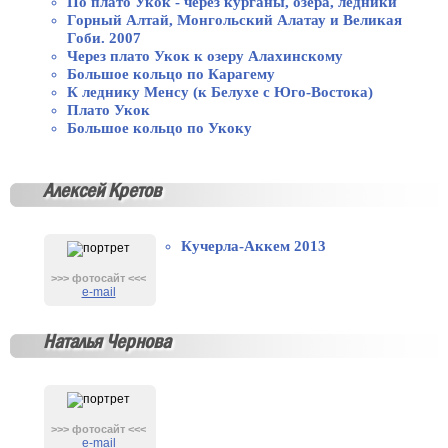
По плато Укок - через курганы, озера, ледники
Горный Алтай, Монгольский Алатау и Великая
Гоби. 2007
Через плато Укок к озеру Алахинскому
Большое кольцо по Карагему
К леднику Менсу (к Белухе с Юго-Востока)
Плато Укок
Большое кольцо по Укоку
Алексей Кретов
Кучерла-Аккем 2013
>>> фотосайт <<<
e-mail
Наталья Чернова
>>> фотосайт <<<
e-mail