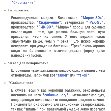
"
Снаряжение
"
Велорюкзак
Рекомендуемые модели: Велорюкзак "
Мираж-80к
",
производство: "
Снаряжение
"; Велорюкзак "
TРЕК-85
",
производство: "
ПИК-99
". "Мираж" хорош для сложных
велопоходов - там, где рюкзак большую часть пути
приходится нести на спине. У него верхняя часть
значительно выше, чем у "Трека". Его нужно хорошо
центровать при усадке на багажник. "Трек" очень хорошо
сидит на багажнике и отлично держит форму даже
наполовину пустой.
Чехол для велорюкзака
Штормовой чехол для защиты велорюкзака и вещей в нём
от непогоды. Например вот
*такой*
или
*такой*
.
"Собачья нога"
В случае, если у вас короткий багажник, рекомендуем
поставить на него "
собачью ногу
" - металлическую дугу,
защищающую велорюкзак от попадания в заднее колесо.
Применяется она обычно для секционных велорюкзаков,
так как "штаны" при правильной укладке легко избегают