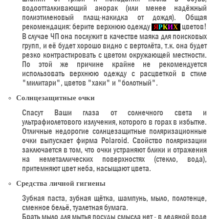
водоотталкивающий анорак (или менее надёжный
полиэтиленовый плащ-накидка от дождя). Общая
рекомендация: берите верхнюю одежду
цветов!
Я
Р
К
И
Х
В случае ЧП она послужит в качестве маяка для поисковых
групп, и её будет хорошо видно с вертолёта, т.к. она будет
резко контрастировать с цветом окружающей местности.
По этой же причине крайне не рекомендуется
использовать верхнюю одежду с расцветкой в стиле
"милитари", цветов "хаки" и "болотный".
Солнцезащитные очки
Спасут Ваши глаза от солнечного света и
ультрафиолетового излучения, которого в горах в избытке.
Отличные недорогие солнцезащитные поляризационные
очки выпускает фирма Polaroid. Свойство поляризации
заключается в том, что очки устраняют блики и отражения
на неметаллических поверхностях (стекло, вода),
притемняют цвет неба, насыщают цвета.
Средства личной гигиены
Зубная паста, зубная щётка, шампунь, мыло, полотенце,
сменное бельё, туалетная бумага.
Брать мыло для мытья посуды смысла нет - в ледяной воде