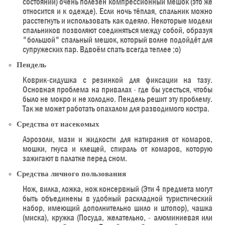
состоянии) очень полезен компрессионный мешок (это же
относится и к одежде). Если ночь тёплая, спальник можно
расстегнуть и использовать как одеяло. Некоторые модели
спальников позволяют соединяться между собой, образуя
"большой" спальный мешок, который волне подойдёт для
супружеских пар. Вдвоём спать всегда теплее ;o)
Пендель
Коврик-сидушка с резинкой для фиксации на тазу.
Основная проблема на привалах - где бы усесться, чтобы
было не мокро и не холодно. Пендель решит эту проблему.
Так же может работать опахалом для разводимого костра.
Средства от насекомых
Аэрозоли, мази и жидкости для натирания от комаров,
мошки, гнуса и клещей, спираль от комаров, которую
зажигают в палатке перед сном.
Средства личного пользования
Нож, вилка, ложка, нож консервный (Эти 4 предмета могут
быть объединены в удобный раскладной туристический
набор, имеющий дополнительно шило и штопор), чашка
(миска), кружка (Посуда, желательно, - алюминиевая или