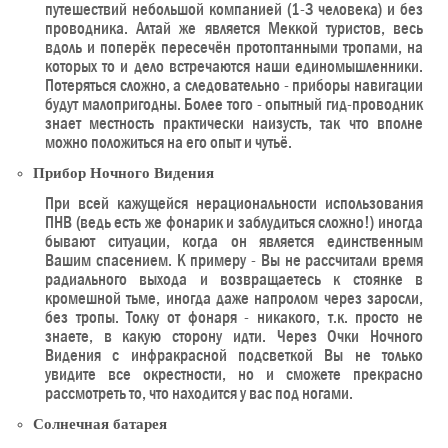
путешествий небольшой компанией (1-3 человека) и без
проводника. Алтай же является Меккой туристов, весь
вдоль и поперёк пересечён протоптанными тропами, на
которых то и дело встречаются наши единомышленники.
Потеряться сложно, а следовательно - приборы навигации
будут малопригодны. Более того - опытный гид-проводник
знает местность практически наизусть, так что вполне
можно положиться на его опыт и чутьё.
Прибор Ночного Видения
При всей кажущейся нерациональности использования
ПНВ (ведь есть же фонарик и заблудиться сложно!) иногда
бывают ситуации, когда он является единственным
Вашим спасением. К примеру - Вы не рассчитали время
радиального выхода и возвращаетесь к стоянке в
кромешной тьме, иногда даже напролом через заросли,
без тропы. Толку от фонаря - никакого, т.к. просто не
знаете, в какую сторону идти. Через Очки Ночного
Видения с инфракрасной подсветкой Вы не только
увидите все окрестности, но и сможете прекрасно
рассмотреть то, что находится у вас под ногами.
Солнечная батарея