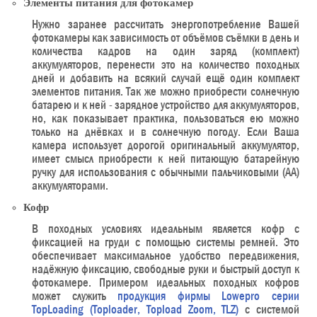
Элементы питания для фотокамер
Нужно заранее рассчитать энергопотребление Вашей
фотокамеры как зависимость от объёмов съёмки в день и
количества кадров на один заряд (комплект)
аккумуляторов, перенести это на количество походных
дней и добавить на всякий случай ещё один комплект
элементов питания. Так же можно приобрести солнечную
батарею и к ней - зарядное устройство для аккумуляторов,
но, как показывает практика, пользоваться ею можно
только на днёвках и в солнечную погоду. Если Ваша
камера использует дорогой оригинальный аккумулятор,
имеет смысл приобрести к ней питающую батарейную
ручку для использования с обычными пальчиковыми (АА)
аккумуляторами.
Кофр
В походных условиях идеальным является кофр с
фиксацией на груди с помощью системы ремней. Это
обеспечивает максимальное удобство передвижения,
надёжную фиксацию, свободные руки и быстрый доступ к
фотокамере. Примером идеальных походных кофров
может служить
продукция фирмы Lowepro серии
TopLoading (Toploader, Topload Zoom, TLZ)
с системой