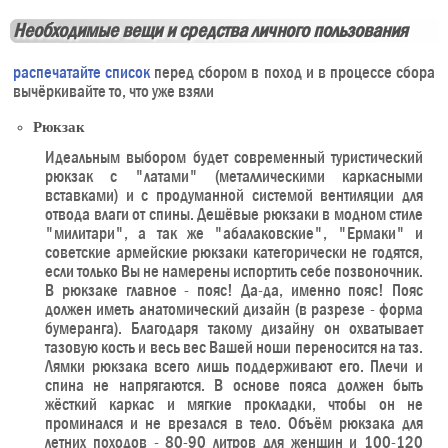
Необходимые вещи и средства личного пользования
распечатайте список
перед сбором в поход и в процессе сбора
вычёркивайте то, что уже взяли
Рюкзак
Идеальным выбором будет современный туристический
рюкзак с "латами" (металлическими каркасными
вставками) и с продуманной системой вентиляции для
отвода влаги от спины. Дешёвые рюкзаки в модном стиле
"милитари", а так же "абалаковские", "Ермаки" и
советские армейские рюкзаки категорически не годятся,
если только Вы не намерены испортить себе позвоночник.
В рюкзаке главное - пояс! Да-да, именно пояс! Пояс
должен иметь анатомический дизайн (в разрезе - форма
бумеранга). Благодаря такому дизайну он охватывает
тазовую кость и весь вес Вашей ноши переносится на таз.
Лямки рюкзака всего лишь поддерживают его. Плечи и
спина не напрягаются. В основе пояса должен быть
жёсткий каркас и мягкие прокладки, чтобы он не
проминался и не врезался в тело. Объём рюкзака для
летних походов - 80-90 литров для женщин и 100-120