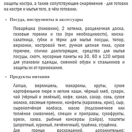
защиты костра, а также сопутствующее снаряжение - для готовки
на костре и мытья того, в чём готовили.
Посуда, инструменты и аксессуары
Поварёшка (половник), 2 котелка, разделочная доска,
газовые горелки и газ (при необходимости), миска-
салатница, губки и тёрки для мытья посуды, топор,
верхонки, костровой тент, ручная цепная пила, сухое
горючее, спички долгогорящие, средство для мытья
посуды, скотч, мусорные пакеты на 30, 60 и 120 литров
для упаковки одежды, сменной обуви и спальников и
защиты их от промокания.
Продукты питания
Лапша, вермишель, макароны, крупы, сухое
картофельное пюре и легкие каши, чёрный хлеб, сухари,
чай (чёрный и зелёный), кофе, какао, сахар, соль, сухое
молоко, овсяные пряники, конфеты (карамель, ирис), сыр,
сырокопчёная колбаса, масло (подсолнечное или
топлёное сливочное), специи и приправы, сухофрукты,
орехи, халва, рыбные консервы (сайра), паштеты
(шпротный, куриный, печёночный), тушёнка, сгущёнка.
Для горных восхождений, дополнительно: