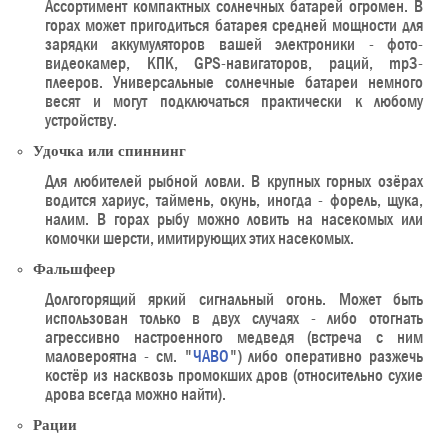
Ассортимент компактных солнечных батарей огромен. В
горах может пригодиться батарея средней мощности для
зарядки аккумуляторов вашей электроники - фото-
видеокамер, КПК, GPS-навигаторов, раций, mp3-
плееров. Универсальные солнечные батареи немного
весят и могут подключаться практически к любому
устройству.
Удочка или спиннинг
Для любителей рыбной ловли. В крупных горных озёрах
водится хариус, таймень, окунь, иногда - форель, щука,
налим. В горах рыбу можно ловить на насекомых или
комочки шерсти, имитирующих этих насекомых.
Фальшфеер
Долгогорящий яркий сигнальный огонь. Может быть
использован только в двух случаях - либо отогнать
агрессивно настроенного медведя (встреча с ним
маловероятна - см. "
ЧАВО
") либо оперативно разжечь
костёр из насквозь промокших дров (относительно сухие
дрова всегда можно найти).
Рации