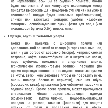
из нержавейки, если Вы её случайно помнёте, можно
будет выпрямить. А вот лопнувшую пластиковую миску
придётся выбросить. Да и подогреть суп или чай на углях в
пластиковой посуде будет несколько проблематично),
спички или зажигалка, фонарик (удобны налобные
фонарики, освобождающие руки), фляга для воды (или
пластиковая бутылка 0.5л), иголка, нитки.
Одежда, обувь и головные уборы
Кепка или панамка с широкими полями или
дополнительной защитой от солнца (в горах открытые нос,
шея и уши обгорают довольно быстро), непромокаемая
ветровка, кофта, хлопчатобумажные и шерстяные носки,
пара футболок, походные и спортивные штаны,
туристические (треккинговые) ботинки, перчатки (Во
время перехода постоянно приходится хвататься руками
за кусты, ветки, кору деревьев. Чтобы не повредить руки,
очень помогут беспалые перчатки), сменная обувь
(кроссовки, кеды), купальники (для любителей плавания в
ледяной воде). Кроме всего прочего, может пригодиться
специальная лёгкая водоотталкивающая одежда
(комбинезон: куртка+брюки), водоотталкивающая
накидка на рюкзак, гамаши (фонарики) для защиты
штанин от грязи и попадания песка в обувь,