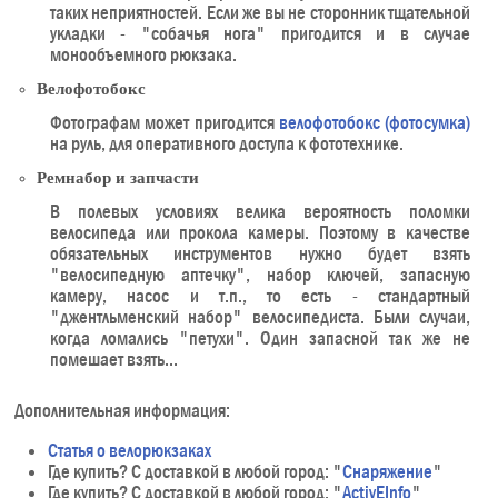
таких неприятностей. Если же вы не сторонник тщательной
укладки - "собачья нога" пригодится и в случае
монообъемного рюкзака.
Велофотобокс
Фотографам может пригодится
велофотобокс (фотосумка)
на руль, для оперативного доступа к фототехнике.
Ремнабор и запчасти
В полевых условиях велика вероятность поломки
велосипеда или прокола камеры. Поэтому в качестве
обязательных инструментов нужно будет взять
"велосипедную аптечку", набор ключей, запасную
камеру, насос и т.п., то есть - стандартный
"джентльменский набор" велосипедиста. Были случаи,
когда ломались "петухи". Один запасной так же не
помешает взять...
Дополнительная информация:
Статья о велорюкзаках
Где купить? С доставкой в любой город: "
Cнаряжение
"
Где купить? С доставкой в любой город: "
ActivEInfo
"