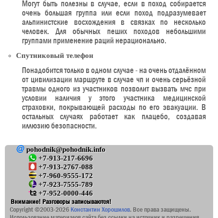
Могут быть полезны в случае, если в поход собирается
очень большая группа или если поход подразумевает
альпинистские восхождения в связках по несколько
человек. Для обычных пеших походов небольшими
группами применение раций нерационально.
Спутниковый телефон
Понадобится только в одном случае - на очень отдалённом
от цивилизации маршруте в случае чп и очень серьёзной
травмы одного из участников позволит вызвать мчс при
условии наличия у этого участника медицинской
страховки, покрывающей расходы по его эвакуации. В
остальных случаях работает как плацебо, создавая
иллюзию безопасности.
pohodnik@pohodnik.info
+7-913-217-6696
+7-913-2767-088
+7-960-9555-172
+7-923-7555-789
+7-952-0000-446
Внимание! Разговоры записываются!
Copyright ©2003-2026
Константин Хорошилов
. Все права защищены.
Использование материалов сайта без ссылки на источник и разрешения