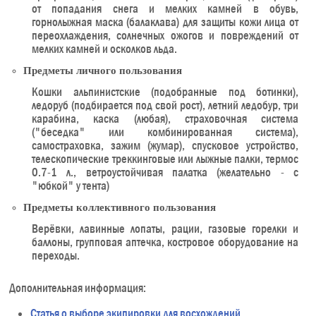
от попадания снега и мелких камней в обувь,
горнолыжная маска (балаклава) для защиты кожи лица от
переохлаждения, солнечных ожогов и повреждений от
мелких камней и осколков льда.
Предметы личного пользования
Кошки альпинистские (подобранные под ботинки),
ледоруб (подбирается под свой рост), летний ледобур, три
карабина, каска (любая), страховочная система
("беседка" или комбинированная система),
самостраховка, зажим (жумар), спусковое устройство,
телескопические треккинговые или лыжные палки, термос
0.7-1 л., ветроустойчивая палатка (желательно - с
"юбкой" у тента)
Предметы коллективного пользования
Верёвки, лавинные лопаты, рации, газовые горелки и
баллоны, групповая аптечка, костровое оборудование на
переходы.
Дополнительная информация:
Статья о выборе экипировки для восхождений.