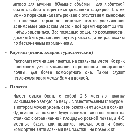
литров для мужчин, бОльшие объёмы - для любителей
брать с собой в горы весь домашний гардероб. Так же
можно порекомендовать рюкзак с отсутствием выносных
и навесных карманов, которые только увеличивают
занимаемое рюкзаком место и всё время норовят за что-
нибудь зацепиться. Все походные вещи, по возможности,
должны быть упакованы внутрь рюкзака, а не распиханы
по бесконечным карманчикам.
Каремат (пенка, коврик туристический)
Располагается на дне палатки, на спальном месте. Коврик
необходим для сглаживания неровностей поверхности
почвы, для более комфортного сна. Также служит
теплоизолятором между Вами и почвой.
Палатка
Имеет смысл брать с собой 2-3 местную палатку
максимально лёгкую по весу и с вместительным тамбуром,
в котором можно укрыть свои рюкзаки от дождя и солнца.
Одноместные палатки будут занимать лишнее место на
стоянках с ограниченной площадью ровной почвы, а 4-5
местные будут, как правило, тяжелы, хотя и более
комфортны. Оптимальный вес палатки - не более 3 кг.