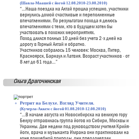
(Шавла-Маашей с йогой 12.08.2010-23.08.2010)
“...Наша поездка на Алтай прошла успешно, участники
вернулись домой счастливые и переполненные
впечатлениями. По результатам похода я делюсь
впечатлениями с теми, кто в будущем хотел бы
участвовать в похожих мероприятиях.
Поход длился полных 10 дней без учета 2-х дней на
дорогу в Горный Алтай и обратно.
Участников собралось 15 человек: Москва, Питер,
Красноярск, Барнаул и Латвия. Возраст участников - от
8 лет до 61 года...”
Ольга Драгочинская
Ретрит на Белухе. Взгляд Учителя.
(Кучерла-Аккем с йогой 01.08.2010-12.08.2010)
“...В начале августа из Новосибирска на великую гору
Белуху отправилась группа йогов из Сибири, Москвы и
Украины. Две недели под руководством учителя Крийя-
йоги, врача и музыканта Имрана они практиковали на
лоне волшебной природы, они преодолевали