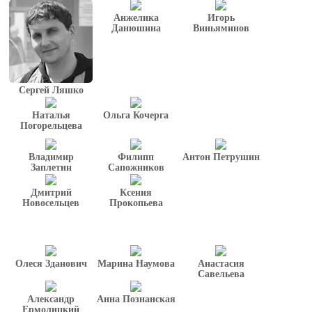
Анжелика
Игорь
Данюшина
Виньяминов
Сергей Ляшко
Наталья
Ольга Кочерга
Погорельцева
Владимир
Филипп
Антон Петрушин
Заплетин
Сапожников
Дмитрий
Ксения
Новосельцев
Прокопьева
Олеся Зданович
Марина Наумова
Анастасия
Савельева
Александр
Анна Познанская
Ермолицкий