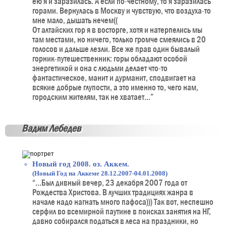
ею я и заразилась. А если по-честному, то я заразилась
горами. Вернулась в Москву и чувствую, что воздуха-то
мне мало, дышать нечем((
От алтайских гор я в восторге, хотя и натерпелись мы
там местами, но ничего, только громче смеялись в 20
голосов и дальше лезли. Все же прав один бывалый
горник-путешественник: горы обладают особой
энергетикой и она с людьми делает что-то
фантастическое, манит и дурманит, сподвигает на
всякие добрые глупости, а это именно то, чего нам,
городским жителям, так не хватает...”
Вадим Лебедев
Новый год 2008. оз. Аккем.
(Новый Год на Аккеме 28.12.2007-04.01.2008)
“...Был дивный вечер, 23 декабря 2007 года от
Рождества Христова. В лучших традициях жанра в
начале надо нагнать много пафоса))) Так вот, неспешно
серфил во всемирной паутине в поисках занятия на НГ,
давно собирался податься в леса на праздники, но