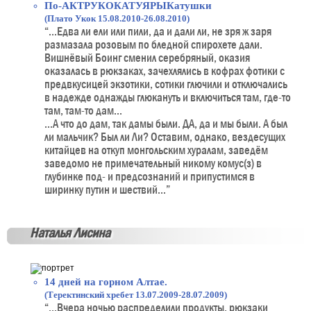
По-АКТРУКОКАТУЯРЫКатушки
(Плато Укок 15.08.2010-26.08.2010)
“...Едва ли ели или пили, да и дали ли, не зря ж заря
размазала розовым по бледной спирохете дали.
Вишнёвый Боинг сменил серебряный, оказия
оказалась в рюкзаках, зачехлялись в кофрах фотики с
предвкусицей экзотики, сотики глючили и отключались
в надежде однажды глюкануть и включиться там, где-то
там, там-то дам...
...А что до дам, так дамы были. ДА, да и мы были. А был
ли мальчик? Был ли Ли? Оставим, однако, вездесущих
китайцев на откуп монгольским хуралам, заведём
заведомо не примечательный никому комус(з) в
глубинке под- и предсознаний и припустимся в
ширинку путин и шествий...”
Наталья Лисина
14 дней на горном Алтае.
(Теректинский хребет 13.07.2009-28.07.2009)
“...Вчера ночью распределили продукты, рюкзаки