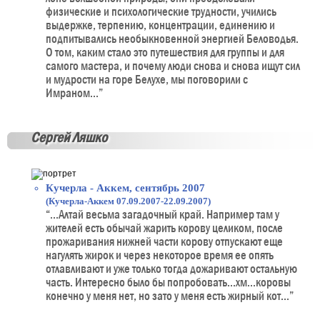
физические и психологические трудности, учились
выдержке, терпению, концентрации, единению и
подпитывались необыкновенной энергией Беловодья.
О том, каким стало это путешествия для группы и для
самого мастера, и почему люди снова и снова ищут сил
и мудрости на горе Белухе, мы поговорили с
Имраном...”
Сергей Ляшко
Кучерла - Аккем, сентябрь 2007
(Кучерла-Аккем 07.09.2007-22.09.2007)
“...Алтай весьма загадочный край. Например там у
жителей есть обычай жарить корову целиком, после
прожаривания нижней части корову отпускают еще
нагулять жирок и через некоторое время ее опять
отлавливают и уже только тогда дожаривают остальную
часть. Интересно было бы попробовать...хм...коровы
конечно у меня нет, но зато у меня есть жирный кот...”