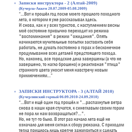
Записки инструктора - 2 (Алтай-2009)
(Кучерла-Аккем 20.07.2009-05.08.2009)
“...Вот и прошёл год после моего прошлого походного
лета, о котором я уже рассказывал здесь.
И снова, как и у всех туристов, с наступлением весны
моё состояние привычно переходит из режима
"воспоминания" в режим "ожидания". Опять
начинаются мучительные попытки заставить себя
работать, не думать постоянно о горах и бесконечное
продумывание всех деталей предстоящего похода.
Но, наконец, все городские дела завершены (а что не
завершено, то нагло брошено) и реактивная "птица"
странного цвета уносит меня навстречу новым
приключениям...”
ЗАПИСКИ ИНСТРУКТОРА - 3 (АЛТАЙ 2010)
(Кучерлинский горный 06.09.2010-24.09.2010)
“...Вот и ещё один год прошёл и "...распахнутые ветра
снова в наши края стучатся, к синеглавым своим горам
не пора ли нам возвращаться?...".
Но, не тут-то было. В этот раз начало лета ещё не
означало для меня сигнал к сбору рюкзака. С приходом
тепла пришлось лишь крепче зажмуриться и сделать