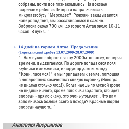
собраны, почти все познакомились. На вокзале
встречаем ребят из Питера и направляемся к
микроавтобусу "Мерседес". Рюкзаки закидываются
наверх под тент, мы рассаживаемся в салоне.
Заброска около 700 км . до горного Алтая около 10-11
часов. В путь!...”
14 дней на горном Алтае. Продолжение
(Теректинский хребет 13.07.2009-28.07.2009)
“...Нам нужно набрать высоту 2000м. поэтому, не теряя
времени, выдвигаемся. По дороге попадаются поля
клубники и земляники, инструктор дает команду:
"Кони, пасемся!" и мы припадаем к земле, поглощая
в невероятных количествах спелую клубнику (Никогда
не видела столько ягод!). Когда идешь по лесной тропе,
не видишь ничего, кроме пяток или зада того, кто идет
впереди - прямо скажу, это очень утомляет... Что вам
запомнилось больше всего в походе? Красные шорты
впередиидущего...”
Анастасия Аверьянова