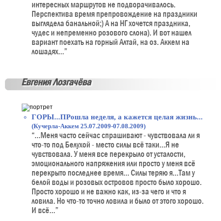
интересных маршрутов не подворачивалось.
Перспектива время препровождение на праздники
выглядела банальной;) А на НГ хочется праздника,
чудес и непременно розового слона). И вот нашел
вариант поехать на горный Алтай, на оз. Аккем на
лошадях...”
Евгения Лозгачёва
ГОРЫ...ПРошла неделя, а кажется целая жизнь...
(Кучерла-Аккем 25.07.2009-07.08.2009)
“...Меня часто сейчас спрашивают - чувствовала ли я
что-то под Белухой - место силы всё таки...Я не
чувствовала. У меня все перекрыло от усталости,
эмоционального напряжения или просто у меня всё
перекрыто последнее время... Силы теряю я...Там у
белой воды и розовых островов просто было хорошо.
Просто хорошо и не важно как, из-за чего и что я
ловила. Но что-то точно ловила и было от этого хорошо.
И всё...”