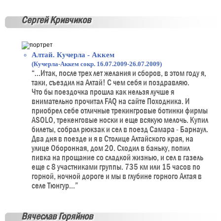
Сергей Кривчиков
Алтай. Кучерла - Аккем
(Кучерла-Аккем сокр. 16.07.2009-26.07.2009)
“...Итак, после трех лет желания и сборов, в этом году я,
таки, съездил на Алтай! С чем себя и поздравляю.
Что бы поездочка прошла как нельзя лучше я
внимательно прочитал FAQ на сайте Походника. И
приобрел себе отличные трекингровые ботинки фирмы
ASOLO, трекенговые носки и еще всякую мелочь. Купил
билеты, собрал рюкзак и сел в поезд Самара - Барнаул.
Два дня в поезде и я в Столице Алтайского края, на
улице Оборонная, дом 20. Сходил в баньку, попил
пивка на прощание со сладкой жизнью, и сел в газель
еще с 8 участниками группы. 735 км или 15 часов по
горной, ночной дороге и мы в глубине горного Алтая в
селе Тюнгур...”
Вячеслав Горяйнов