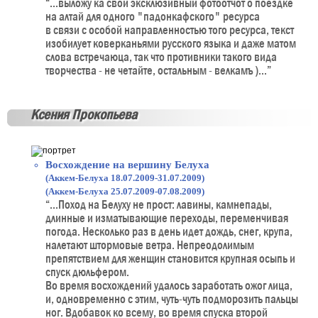
“...выложу ка свой эксклюзивный фотоотчот о поездке
на алтай для одного "падонкафского" ресурса
в связи с особой направленностью того ресурса, текст
изобилует коверканьями русского языка и даже матом
слова встречаюца, так что противники такого вида
творчества - не четайте, остальным - велкамъ )...”
Ксения Прокопьева
Восхождение на вершину Белуха
(Аккем-Белуха 18.07.2009-31.07.2009)
(Аккем-Белуха 25.07.2009-07.08.2009)
“...Поход на Белуху не прост: лавины, камнепады,
длинные и изматывающие переходы, переменчивая
погода. Несколько раз в день идет дождь, снег, крупа,
налетают штормовые ветра. Непреодолимым
препятствием для женщин становится крупная осыпь и
спуск дюльфером.
Во время восхождений удалось заработать ожог лица,
и, одновременно с этим, чуть-чуть подморозить пальцы
ног. Вдобавок ко всему, во время спуска второй