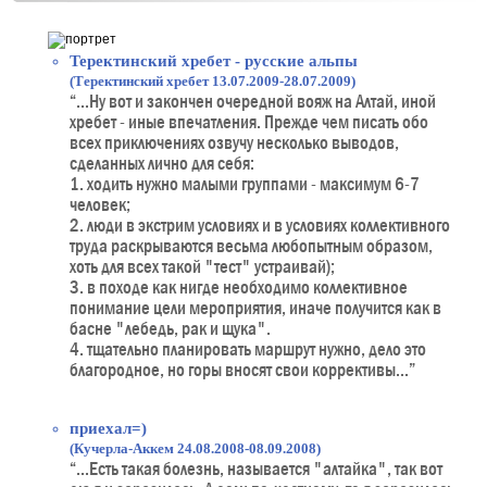
Теректинский хребет - русские альпы
(Теректинский хребет 13.07.2009-28.07.2009)
“...Ну вот и закончен очередной вояж на Алтай, иной
хребет - иные впечатления. Прежде чем писать обо
всех приключениях озвучу несколько выводов,
сделанных лично для себя:
1. ходить нужно малыми группами - максимум 6-7
человек;
2. люди в экстрим условиях и в условиях коллективного
труда раскрываются весьма любопытным образом,
хоть для всех такой "тест" устраивай);
3. в походе как нигде необходимо коллективное
понимание цели мероприятия, иначе получится как в
басне "лебедь, рак и щука".
4. тщательно планировать маршрут нужно, дело это
благородное, но горы вносят свои коррективы...”
приехал=)
(Кучерла-Аккем 24.08.2008-08.09.2008)
“...Есть такая болезнь, называется "алтайка", так вот