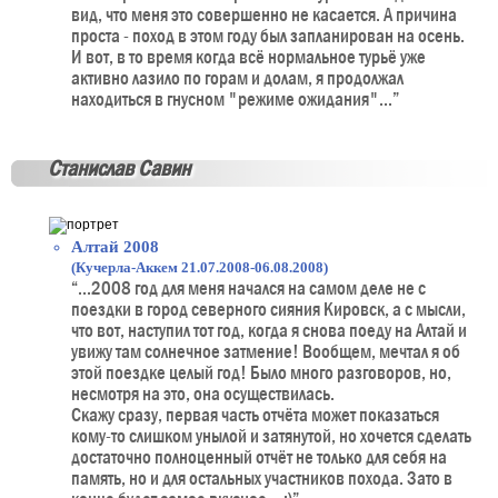
вид, что меня это совершенно не касается. А причина
проста - поход в этом году был запланирован на осень.
И вот, в то время когда всё нормальное турьё уже
активно лазило по горам и долам, я продолжал
находиться в гнусном "режиме ожидания"...”
Станислав Савин
Алтай 2008
(Кучерла-Аккем 21.07.2008-06.08.2008)
“...2008 год для меня начался на самом деле не с
поездки в город северного сияния Кировск, а с мысли,
что вот, наступил тот год, когда я снова поеду на Алтай и
увижу там солнечное затмение! Вообщем, мечтал я об
этой поездке целый год! Было много разговоров, но,
несмотря на это, она осуществилась.
Скажу сразу, первая часть отчёта может показаться
кому-то слишком унылой и затянутой, но хочется сделать
достаточно полноценный отчёт не только для себя на
память, но и для остальных участников похода. Зато в