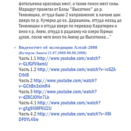
фотосъемка красивых мест, а также поиск мест силы.
Маршрут пролегал от Базы "Высотник" до р.
Текелюшка, от туда было 2 направления: в начале шли
вверх по р. Кучерла до оз. Дарашколь, оттуда назад до
Текелюшки и оттуда вверх по перевалу Каратюрек и
вниз к р. Акем, откуда в радиалку на озеро Горных
духов, после чего вниз по Акему до Высотника...”
Видеоотчет об экспедиции Алтай-2008
(Кучерла-Аккем 21.07.2008-06.08.2008)
Часть 1.1
http://www.youtube.com/watch?
v=GLfGFVlkxmU
Часть 1.2
http://www.youtube.com/watch?v=rc5ZA-
CthI8
Часть 2
http://www.youtube.com/watch?
v=GChBn3xlmR4
Часть 3
http://www.youtube.com/watch?
v=dZ6CJONn7Lk
Часть 4.1
http://www.youtube.com/watch?
v=gXg9XMFNU2U
Часть 4.2
http://www.youtube.com/watch?v=XM-
DF0YL45w