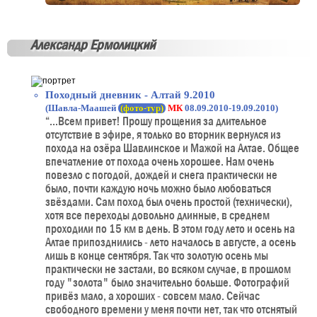
Александр Ермолицкий
Походный дневник - Алтай 9.2010
(Шавла-Маашей
(фото-тур)
МК
08.09.2010-19.09.2010)
“...Всем привет! Прошу прощения за длительное
отсутствие в эфире, я только во вторник вернулся из
похода на озёра Шавлинское и Мажой на Алтае. Общее
впечатление от похода очень хорошее. Нам очень
повезло с погодой, дождей и снега практически не
было, почти каждую ночь можно было любоваться
звёздами. Сам поход был очень простой (технически),
хотя все переходы довольно длинные, в среднем
проходили по 15 км в день. В этом году лето и осень на
Алтае припозднились - лето началось в августе, а осень
лишь в конце сентября. Так что золотую осень мы
практически не застали, во всяком случае, в прошлом
году "золота" было значительно больше. Фотографий
привёз мало, а хороших - совсем мало. Сейчас
свободного времени у меня почти нет, так что отснятый