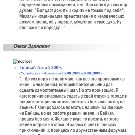
определенном восхождении, нет. Про себя я до сих пор
думаю: "Бог даст дожить и ходить не только под себя".
Михалыч изменил мое представление о человеческих
возможностях, об упорстве, мужестве и силе духа. Ну,
обо всем по порядку...”
Олеся Зданович
Горный Алтай 2009.
(Усть-Кокса - Артыбаш 15.08.2009-29.08.2009)
“...До сих пор я не понимаю, как все это произошло со
мной - с человеком, который боится лишний раз
сделать самостоятельный шаг. Но это произошло. Я
категорично отказалась сидеть в свой отпуск в городе и
так же категорично хотела поехать в большой поход на
велике. Планировалось поехать с нашими байкерами
на Байкал, но на работе решили иначе, и Байкал
прошел без меня. Желание куда-то поехать от этого
менее острым не стало. Я засела в инет в поисках
приключений и, пройдясь по дружественным форумам