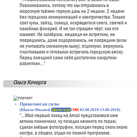
Поволновались, потому что мы отправились в
морозную таёжно-горную даль на 2 недели. 2 недели
без городских коммуникаций и электричества. Только
свет луны, звёзд, солнца, искрящегося снега, свечей и
налобных фонарей. И не так страшен чёрт, как его
малюют. Не замёрзли, медведя не встретили, не
повредились, даже оздоровились, не повредили (если
не учитывать сломанную лыжу), отдохнули, вернулись
счастливыми и готовыми встречать городскую весну.
Перед поездкой сами себя достаточно накрутили-
взвинтили...”
Ольга Кочерга
Превозмогая силы
(Шавла-Маашей
(фото-тур)
МК
02.08.2010-13.08.2010)
“...Мой первый поход на Алтай представлялся мне
летним пикничком, ну походил немного по горам,
сделал клёвые фотографии, посидел перед сном около
костра, в общем, отдых по полной программе.