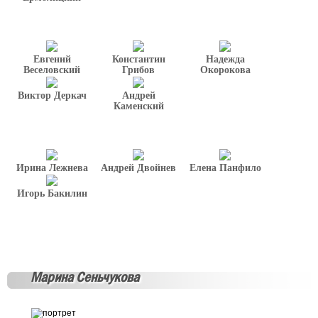
Евгений
Константин
Надежда
Веселовский
Грибов
Окорокова
Виктор Деркач
Андрей
Каменский
Ирина Лежнева
Андрей Двойнев
Елена Панфило
Игорь Бакилин
Марина Сеньчукова