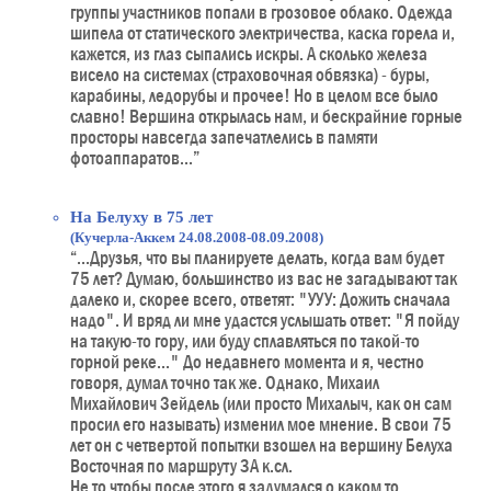
группы участников попали в грозовое облако. Одежда
шипела от статического электричества, каска горела и,
кажется, из глаз сыпались искры. А сколько железа
висело на системах (страховочная обвязка) - буры,
карабины, ледорубы и прочее! Но в целом все было
славно! Вершина открылась нам, и бескрайние горные
просторы навсегда запечатлелись в памяти
фотоаппаратов...”
На Белуху в 75 лет
(Кучерла-Аккем 24.08.2008-08.09.2008)
“...Друзья, что вы планируете делать, когда вам будет
75 лет? Думаю, большинство из вас не загадывают так
далеко и, скорее всего, ответят: "УУУ: Дожить сначала
надо". И вряд ли мне удастся услышать ответ: "Я пойду
на такую-то гору, или буду сплавляться по такой-то
горной реке..." До недавнего момента и я, честно
говоря, думал точно так же. Однако, Михаил
Михайлович Зейдель (или просто Михалыч, как он сам
просил его называть) изменил мое мнение. В свои 75
лет он с четвертой попытки взошел на вершину Белуха
Восточная по маршруту 3А к.сл.
Не то чтобы после этого я задумался о каком то