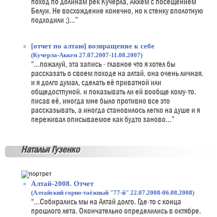
поход по долинам рек Кучерла, Аккем с посещением
Белуи. Не восхождение конечно, но к стенку вполотную
подходили ;)...”
[отчет по алтаю] возвращение к себе
(Кучерла-Аккем 27.07.2007-11.08.2007)
“...пожалуй, эта запись - главное что я хотел бы
рассказать о своем походе на алтай. она очень личная.
и я долго думал, сделать её приватной или
общедостпуной. и показывать ли ей вообще кому-то.
писав её, иногда мне было противно все это
рассказывать, а иногда становилось легко на душе и я
переживал описываемое как будто заново...”
Наталья Гузенко
Алтай-2008. Отчет
(Алтайский горно-таёжный "77-й" 22.07.2008-06.08.2008)
“...Собирались мы на Алтай долго. Где-то с конца
прошлого лета. Окончательно определились в октябре.