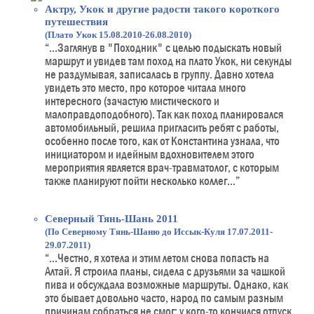
Актру, Укок и другие радости такого короткого
путешествия
(Плато Укок 15.08.2010-26.08.2010)
“...Заглянув в "Походник" с целью подыскать новый
маршрут и увидев там поход на плато Укок, ни секунды
не раздумывая, записалась в группу. Давно хотела
увидеть это место, про которое читала много
интересного (зачастую мистического и
малоправдоподобного). Так как поход планировался
автомобильный, решила пригласить ребят с работы,
особенно после того, как от Константина узнала, что
инициатором и идейным вдохновителем этого
мероприятия является врач-травматолог, с которым
также планируют пойти несколько коллег...”
Северный Тянь-Шань 2011
(По Северному Тянь-Шаню до Иссык-Куля 17.07.2011-
29.07.2011)
“...Честно, я хотела и этим летом снова попасть на
Алтай. Я строила планы, сидела с друзьями за чашкой
пива и обсуждала возможные маршруты. Однако, как
это бывает довольно часто, народ по самым разным
причинам собраться не смог: у кого-то кончился отпуск,