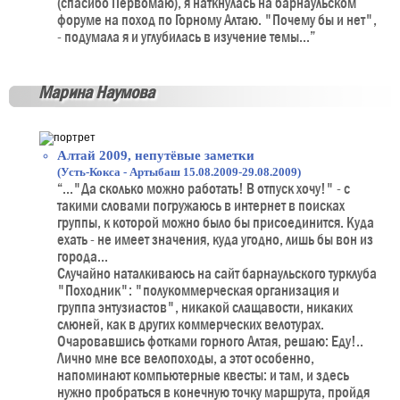
(спасибо Первомаю), я наткнулась на барнаульском
форуме на поход по Горному Алтаю. "Почему бы и нет",
- подумала я и углубилась в изучение темы...”
Марина Наумова
Алтай 2009, непутёвые заметки
(Усть-Кокса - Артыбаш 15.08.2009-29.08.2009)
“..."Да сколько можно работать! В отпуск хочу!" - с
такими словами погружаюсь в интернет в поисках
группы, к которой можно было бы присоединится. Куда
ехать - не имеет значения, куда угодно, лишь бы вон из
города...
Случайно наталкиваюсь на сайт барнаульского турклуба
"Походник": "полукоммерческая организация и
группа энтузиастов", никакой слащавости, никаких
слюней, как в других коммерческих велотурах.
Очаровавшись фотками горного Алтая, решаю: Еду!..
Лично мне все велопоходы, а этот особенно,
напоминают компьютерные квесты: и там, и здесь
нужно пробраться в конечную точку маршрута, пройдя