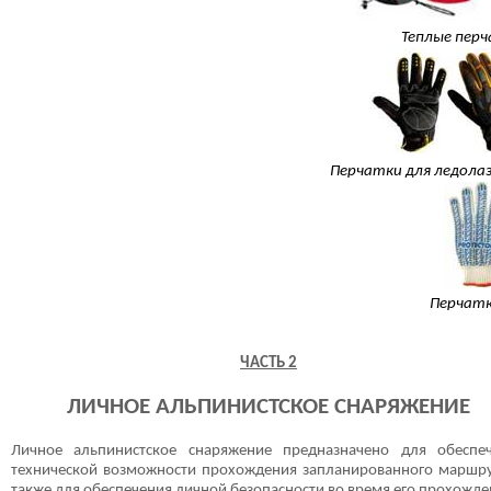
Теплые пер
Перчатки для ледола
Перчатк
ЧАСТЬ 2
ЛИЧНОЕ АЛЬПИНИСТСКОЕ СНАРЯЖЕНИЕ
Личное альпинистское снаряжение предназначено для обеспе
технической возможности прохождения запланированного маршру
также для обеспечения личной безопасности во время его прохожде