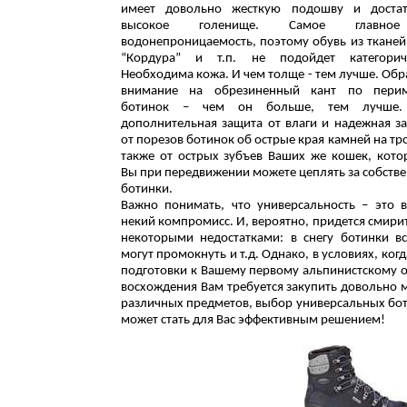
имеет довольно жесткую подошву и достат
высокое голенище. Самое главн
водонепроницаемость, поэтому обувь из тканей
“Кордура” и т.п. не подойдет категориче
Необходима кожа. И чем толще - тем лучше. Обр
внимание на обрезиненный кант по перим
ботинок – чем он больше, тем лучше.
дополнительная защита от влаги и надежная з
от порезов ботинок об острые края камней на тро
также от острых зубъев Ваших же кошек, кот
Вы при передвижении можете цеплять за собств
ботинки.
Важно понимать, что универсальность – это в
некий компромисс. И, вероятно, придется смирит
некоторыми недостатками: в снегу ботинки в
могут промокнуть и т.д. Однако, в условиях, когд
подготовки к Вашему первому альпинистскому 
восхождения Вам требуется закупить довольно 
различных предметов, выбор универсальных бо
может стать для Вас эффективным решением!