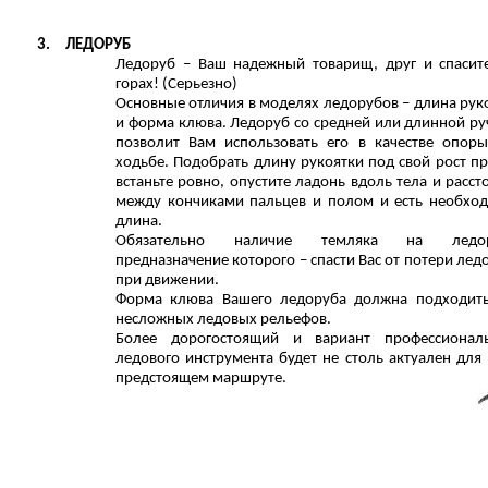
3.
ЛЕДОРУБ
Ледоруб – Ваш надежный товарищ, друг и спасит
горах! (Серьезно)
Основные отличия в моделях ледорубов – длина рук
и форма клюва. Ледоруб со средней или длинной ру
позволит Вам использовать его в качестве опор
ходьбе. Подобрать длину рукоятки под свой рост пр
встаньте ровно, опустите ладонь вдоль тела и расст
между кончиками пальцев и полом и есть необхо
длина.
Обязательно наличие темляка на ледор
предназначение которого – спасти Вас от потери лед
при движении.
Форма клюва Вашего ледоруба должна подходит
несложных ледовых рельефов.
Более дорогостоящий и вариант профессионал
ледового инструмента будет не столь актуален для 
предстоящем маршруте.