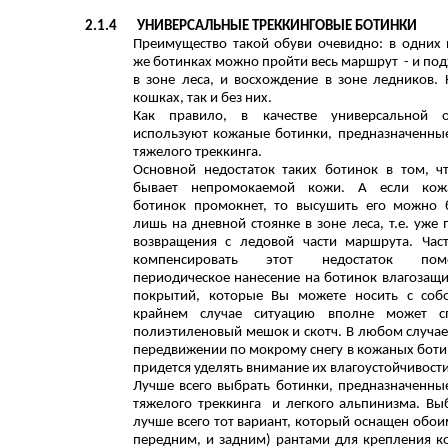
2.1.4
УНИВЕРСАЛЬНЫЕ ТРЕККИНГОВЫЕ БОТИНКИ
Преимущество такой обуви очевидно: в одних 
же ботинках можно пройти весь маршрут - и по
в зоне леса, и восхождение в зоне ледников. 
кошках, так и без них.
Как правило, в качестве универсальной о
используют кожаные ботинки, предназначенны
тяжелого треккинга.
Основной недостаток таких ботинок в том, ч
бывает непромокаемой кожи. А если кож
ботинок промокнет, то высушить его можно 
лишь на дневной стоянке в зоне леса, т.е. уже 
возвращения с ледовой части маршрута. Час
компенсировать этот недостаток помо
периодическое нанесение на ботинок влагозащ
покрытий, которые Вы можете носить с соб
крайнем случае ситуацию вполне может сп
полиэтиленовый мешок и скотч. В любом случае
передвижении по мокрому снегу в кожаных боти
придется уделять внимание их влагоустойчивости
Лучше всего выбрать ботинки, предназначенны
тяжелого треккинга и легкого альпинизма. Вы
лучше всего тот вариант, который оснащен обои
передним, и задним) рантами для крепления к