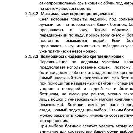
самопроизвольный срыв кошек с обуви под нагр
на крутом ледовом склоне.
2.1.3.2
Максимальная водонепроницаемость
Снег, которым покрыты ледники, под солне
лучами тает на поверхности Ваших ботинок, б
превращаясь в воду. Таким образом,
передвижении по льду, прикрытому снегом, бо
постоянно омываются водой. Если бот
промокают - высушить их в снежно/ледовых усл
уже практически невозможно.
2.1.3.3
Возможность надежного крепления кошек
Передвижение по ледовым участкам марш
предполагает использование кошек, поэтому
ботинки должны обеспечить надежное их крепле
Самый надежный тип крепления кошек к ботин
при помощи так называемых «рантов» - специа
упоров в передней и задней части ботино
ботинкам, не имеющим рантов, можно закр
лишь кошки с универсальным мягким креплени
ремешками). Ботинки, имеющие рант спере
сзади, – самый подходящий выбор. К таким бот
можно закрепить кошки, имеющие соответств
тип крепления.
При выборе ботинок следует уделить этому о
внимание для соответствия Вашей обуви выбр