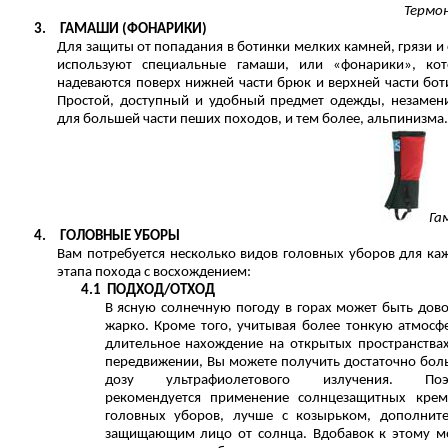
Термо
3.
ГАМАШИ (ФОНАРИКИ)
Для защиты от попадания в ботинки мелких камней, грязи и 
используют специальные гамаши, или «фонарики», ко
надеваются поверх нижней части брюк и верхней части бот
Простой, доступный и удобный предмет одежды, незаме
для большей части пеших походов, и тем более, альпинизма
Га
4.
ГОЛОВНЫЕ УБОРЫ
Вам потребуется несколько видов головных уборов для ка
этапа похода с восхождением:
4.1
ПОДХОД/ОТХОД
В ясную солнечную погоду в горах может быть дов
жарко. Кроме того, учитывая более тонкую атмосф
длительное нахождение на открытых пространства
передвижении, Вы можете получить достаточно бо
дозу ультрафиолетового излучения. Поэ
рекомендуется применение солнцезащитных кре
головных уборов, лучше с козырьком, дополнит
защищающим лицо от солнца. Вдобавок к этому 