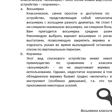
классическую «восьмерку» либо более новый вид спуск
устройства – «корзинку».
a.
Восьмерка
Классическое, самое простое и доступное по
устройство, представляющее собой металличе
восьмерку с кольцами разного диаметра. Не стоит 
ни слишком маленькую восьмерку, ни слишком бол
Вам пригодится восьмерка средних разме
Рекомендую выбрать вариант восьмерки «с рога
выступами, позволяющую закрепить веревку и
отдохнуть рукам во время вынужденной остановк
спуске по вертикальным перилам.
b.
Корзинка
Этот вид спускового устройства имеет некот
преимущество по сравнению с классиче
«восьмеркой» - он не закручивает веревку
использовании. Однако, недостаток корзинки в том
обледенелую веревку бывает трудно «включить» в
инструмент (особенно девушкам), т.к. это тр
приложения некоторых усилий.
Восьмерка классич