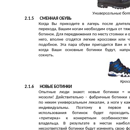
Универсальные бо
2.1.5
СМЕННАЯ ОБУВЬ
Когда Вы приходите в лагерь после длител
перехода, Вашим ногам необходим отдых от тя
ботинок. Для передвижения по месту стоянки и 
него, вполне сгодятся легкие кроссовки или ч
подобное. Эта пара обуви пригодится Вам и т
когда Ваши основные ботинки будут, напр
сохнуть.
Крос
2.1.6
НОВЫЕ БОТИНКИ
Опытные люди знают: новые ботинки = н
мозоли! Действительно - фабричные ботинки
по неким универсальным лекалам, а ноги у ка
индивидуальны. Поэтому в первое в
использования ботинок будет проходит
«притирка» к конкретным особенностям
владельца. В результате в местах наибол
несоответствий ботинки будут изменять свою ф