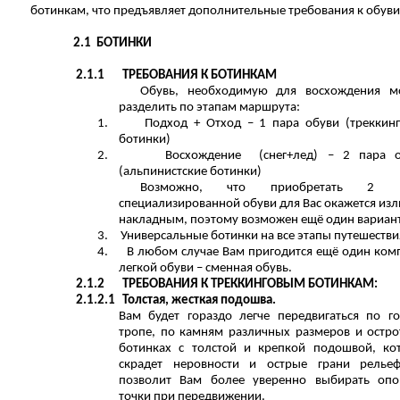
ботинкам, что предъявляет дополнительные требования к обуви
2.1
БОТИНКИ
2.1.1
ТРЕБОВАНИЯ К БОТИНКАМ
Обувь, необходимую для восхождения м
разделить по этапам маршрута:
1.
Подход + Отход – 1 пара обуви (треккин
ботинки)
2.
Восхождение (снег+лед) – 2 пара 
(альпинистские ботинки)
Возможно, что приобретать 2 
специализированной обуви для Вас окажется из
накладным, поэтому возможен ещё один вариант
3.
Универсальные ботинки на все этапы путешестви
4.
В любом случае Вам пригодится ещё один ком
легкой обуви – сменная обувь.
2.1.2
ТРЕБОВАНИЯ К ТРЕККИНГОВЫМ БОТИНКАМ:
2.1.2.1
Толстая, жесткая подошва.
Вам будет гораздо легче передвигаться по г
тропе, по камням различных размеров и остро
ботинках с толстой и крепкой подошвой, ко
скрадет неровности и острые грани релье
позволит Вам более уверенно выбирать оп
точки при передвижении.