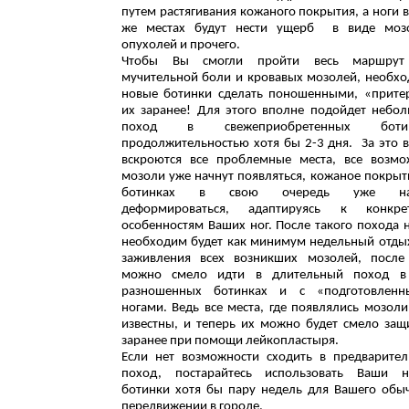
путем растягивания кожаного покрытия, а ноги в
же местах будут нести ущерб в виде мозо
опухолей и прочего.
Чтобы Вы смогли пройти весь маршрут
мучительной боли и кровавых мозолей, необх
новые ботинки сделать поношенными, «прите
их заранее! Для этого вполне подойдет небо
поход в свежеприобретенных ботин
продолжительностью хотя бы 2-3 дня. За это 
вскроются все проблемные места, все возм
мозоли уже начнут появляться, кожаное покрыт
ботинках в свою очередь уже на
деформироваться, адаптируясь к конкре
особенностям Ваших ног. После такого похода 
необходим будет как минимум недельный отды
заживления всех возникших мозолей, после
можно смело идти в длительный поход в
разношенных ботинках и с «подготовленн
ногами. Ведь все места, где появлялись мозоли
известны, и теперь их можно будет смело защ
заранее при помощи лейкопластыря.
Если нет возможности сходить в предварите
поход, постарайтесь использовать Ваши н
ботинки хотя бы пару недель для Вашего обы
передвижении в городе.