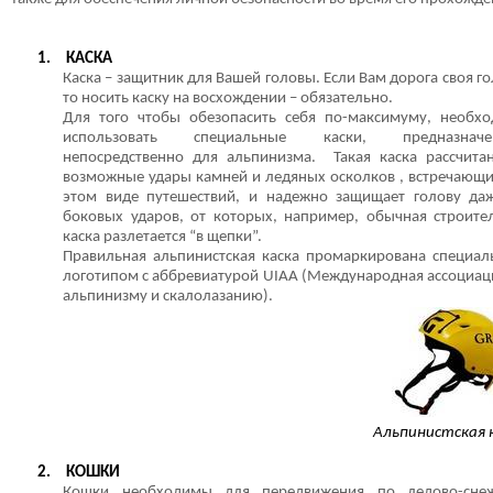
1.
КАСКА
Каска – защитник для Вашей головы. Если Вам дорога своя го
то носить каску на восхождении – обязательно.
Для того чтобы обезопасить себя по-максимуму, необх
использовать специальные каски, предназначе
непосредственно для альпинизма. Такая каска рассчита
возможные удары камней и ледяных осколков , встречающи
этом виде путешествий, и надежно защищает голову да
боковых ударов, от которых, например, обычная строите
каска разлетается “в щепки”.
Правильная альпинистская каска промаркирована специа
логотипом с аббревиатурой
UIAA
(Международная ассоциац
альпинизму и скалолазанию).
Альпинистская 
2.
КОШКИ
Кошки необходимы для передвижения по ледово-сне