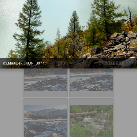
оз.Маашей ( KON_3077 )