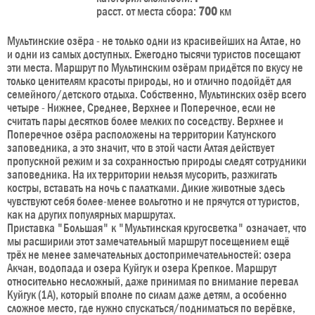
расст. от места сбора:
700
км
Мультинские озёра - не только одни из красивейших на Алтае, но
и одни из самых доступных. Ежегодно тысячи туристов посещают
эти места. Маршрут по Мультинским озёрам придётся по вкусу не
только ценителям красоты природы, но и отлично подойдёт для
семейного/детского отдыха. Собственно, Мультинских озёр всего
четыре - Нижнее, Среднее, Верхнее и Поперечное, если не
считать пары десятков более мелких по соседству. Верхнее и
Поперечное озёра расположены на территории Катунского
заповедника, а это значит, что в этой части Алтая действует
пропускной режим и за сохранностью природы следят сотрудники
заповедника. На их территории нельзя мусорить, разжигать
костры, вставать на ночь с палатками. Дикие животные здесь
чувствуют себя более-менее вольготно и не прячутся от туристов,
как на других популярных маршрутах.
Приставка "Большая" к "Мультинская кругосветка" означает, что
мы расширили этот замечательный маршрут посещением ещё
трёх не менее замечательных достопримечательностей: озера
Акчан, водопада и озера Куйгук и озера Крепкое. Маршрут
относительно несложный, даже принимая по внимание перевал
Куйгук (1А), который вполне по силам даже детям, а особенно
сложное место, где нужно спускаться/подниматься по верёвке,