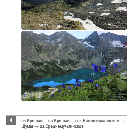
оз.Крепкое → р.Крепкая → оз.Нижнемультинское →
Шумы → оз.Среднемультинское