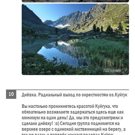
Днёвка. Радиальный выход по окрестностям оз.Куйгук
Вы настолько проникнетесь красотой Куйгука, что
обязательно возжелаете задержаться здесь еще как
минимум на один день! Да, мы это предусмотрели и
сделали днёвку! :o) Сегодня группа поднимется на
верхнее озеро с одинокой лиственницей на берегу, а
так же вдоль и поперёк излазит водопад Куйгук -