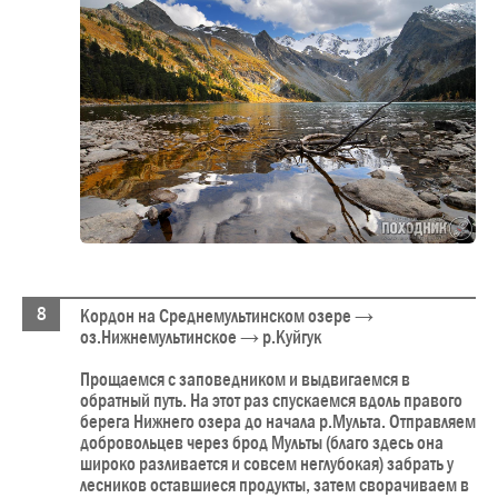
Кордон на Среднемультинском озере →
оз.Нижнемультинское → р.Куйгук
Прощаемся с заповедником и выдвигаемся в
обратный путь. На этот раз спускаемся вдоль правого
берега Нижнего озера до начала р.Мульта. Отправляем
добровольцев через брод Мульты (благо здесь она
широко разливается и совсем неглубокая) забрать у
лесников оставшиеся продукты, затем сворачиваем в