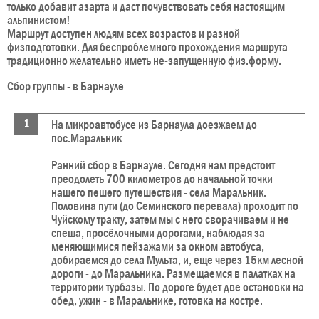
только добавит азарта и даст почувствовать себя настоящим
альпинистом!
Маршрут доступен людям всех возрастов и разной
физподготовки. Для беспроблемного прохождения маршрута
традиционно желательно иметь не-запущенную физ.форму.
Сбор группы - в Барнауле
На микроавтобусе из Барнаула доезжаем до
пос.Маральник
Ранний сбор в Барнауле. Сегодня нам предстоит
преодолеть 700 километров до начальной точки
нашего пешего путешествия - села Маральник.
Половина пути (до Семинского перевала) проходит по
Чуйскому тракту, затем мы с него сворачиваем и не
спеша, просёлочными дорогами, наблюдая за
меняющимися пейзажами за окном автобуса,
добираемся до села Мульта, и, еще через 15км лесной
дороги - до Маральника. Размещаемся в палатках на
территории турбазы. По дороге будет две остановки на
обед, ужин - в Маральнике, готовка на костре.