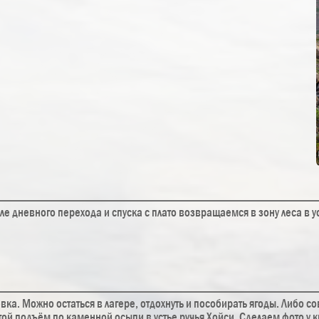
ле дневного перехода и спуска с плато возвращаемся в зону леса в у
вка. Можно остаться в лагере, отдохнуть и пособирать ягоды. Либо 
той подъём по каменной осыпи в устье ручья Хойси. Сделаем фото у 