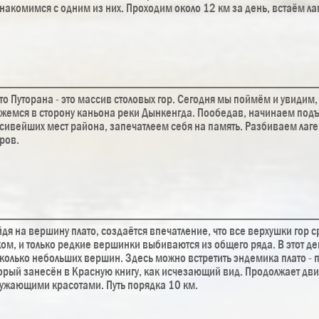
накомимся с одним из них. Проходим около 12 км за день, встаём ла
то Путорана - это массив столовых гор. Сегодня мы поймём и увидим,
жемся в сторону каньона реки Дынкенгда. Пообедав, начинаем подъ
сивейших мест района, запечатлеем себя на память. Разбиваем лагер
ров.
дя на вершину плато, создаётся впечатление, что все верхушки гор 
ом, и только редкие вершинки выбиваются из общего ряда. В этот де
колько небольших вершин. Здесь можно встретить эндемика плато - 
орый занесён в Красную книгу, как исчезающий вид. Продолжает дви
ужающими красотами. Путь порядка 10 км.