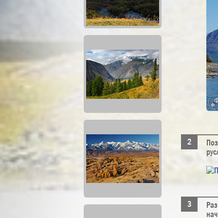
Поз
рус
Раз
нач