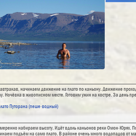
автракав, начинаем движение на плато по каньону. Движение прохо
лу. Ночёвка в живописном месте. Готовим ужин на костре. За день п
меренно набираем высоту. Идёт вдоль каньонов реки Омон-Юрях. По
инаем подъём на само плато. В районе очень много водопадов от ма