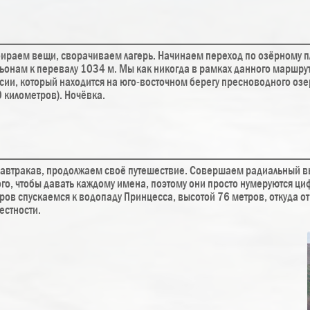
ираем вещи, сворачиваем лагерь. Начинаем переход по озёрному пл
ьонам к перевалу 1034 м. Мы как никогда в рамках данного маршрут
сии, который находится на юго-восточном берегу пресноводного озе
 километров). Ночёвка.
автракав, продолжаем своё путешествие. Совершаем радиальный вы
го, чтобы давать каждому имена, поэтому они просто нумеруются ц
ров спускаемся к водопаду Принцесса, высотой 76 метров, откуда о
естности.