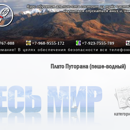
Курс обучения альпиниста состоит из трёх частей
научиться спускаться вниз и, на
767-088
+7-960-9555-172
+7-923-7555-789
мание! В целях обеспечения безопасности все телефон
Плато Путорана (пеше-водный)
категор