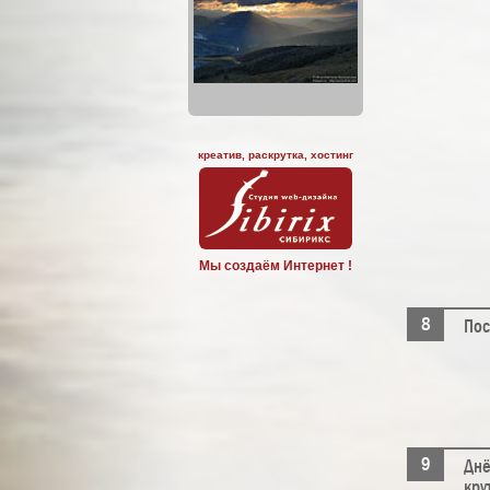
креатив, раскрутка, хостинг
Мы создаём Интернет !
Пос
Днё
кру