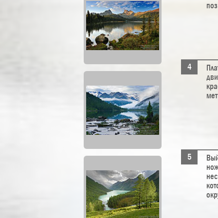
поз
Пла
дви
кра
мет
Вый
нож
нес
кот
окр