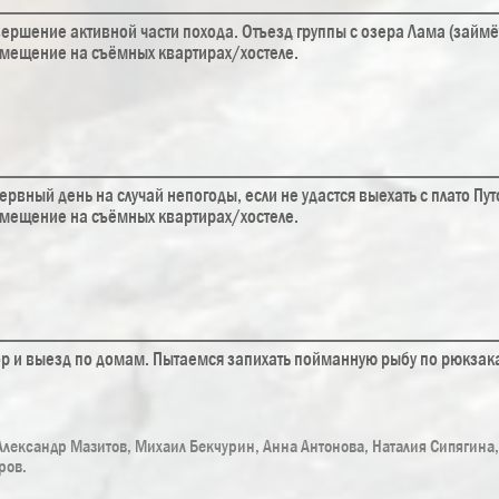
ершение активной части похода. Отъезд группы с озера Лама (займёт
мещение на съёмных квартирах/хостеле.
ервный день на случай непогоды, если не удастся выехать с плато П
мещение на съёмных квартирах/хостеле.
р и выезд по домам. Пытаемся запихать пойманную рыбу по рюкзак
Александр Мазитов, Михаил Бекчурин, Анна Антонова, Наталия Сипягина
ров.