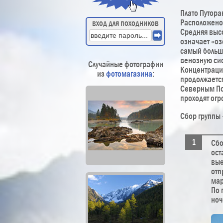
Плато Путора
Расположено 
вход для походников
Средняя высо
означает «оз
самый большо
венозную сис
Случайные фотографии
Концентрация
из
фотомагазина
:
продолжается
Северным Пол
проходят огр
Сбор группы -
Сбо
ост
вые
отп
мар
По 
ноч