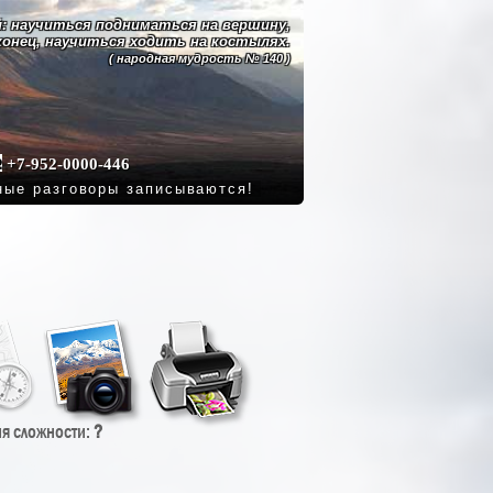
: научиться подниматься на вершину,
конец, научиться ходить на костылях.
( народная мудрость № 140 )
+7-952-0000-446
ные разговоры записываются!
ия сложности:
?