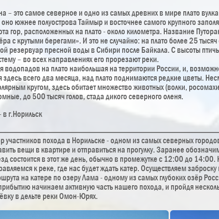
на – это самое северное и одно из самых древних в мире плато вулк
оно южнее полуострова Таймыр и восточнее самого крупного заполя
та гор, расположенных на плато - около километра. Название Путора
ёра с крутыми берегами». И это не случайно: на плато более 25 тысяч
й резервуар пресной воды в Сибири после Байкала. С высоты птичь
тему – во всех направлениях его прорезают реки.
 водопадов на плато наибольшая на территории России, и, возможно
 здесь всего два месяца, над плато поднимаются редкие цветы. Несмо
ярным кругом, здесь обитает множество животных (волки, росомахи,
омные, до 500 тысяч голов, стада дикого северного оленя.
 в г.Норильск
р участников похода в Норильске - одном из самых северных городов
авить вещи в квартире и отправиться на прогулку. Заранее обозначи
зд состоится в этот же день, обычно в промежутке с 12:00 до 14:00.
равляемся к реке, где нас будет ждать катер. Осуществляем заброску 
шрута на катере по озеру Лама - одному из самых глубоких озёр Рос
прибытию начинаем активную часть нашего похода, и пройдя нескол
ёвку в дельте реки Омон-Юрях.