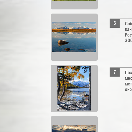
Соб
кан
Рос
300
Поз
мно
мет
окр