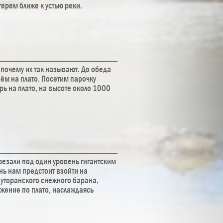
герем ближе к устью реки.
 почему их так называют. До обеда
ём на плато. Посетим парочку
ь на плато, на высоте около 1000
срезали под один уровень гигантским
нь нам предстоит взойти на
путоранского снежного барана,
жение по плато, наслаждаясь