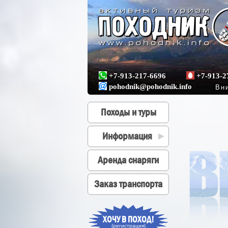
+7-913-217-6696
+7-913-2
pohodnik@pohodnik.info
Вни
Походы и туры
Информация
►
Аренда снаряги
Заказ транспорта
ХОЧУ В ПОХОД!
(регистрация
)