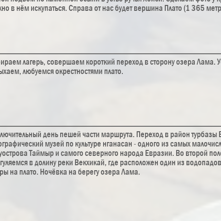
но в нём искупаться. Справа от нас будет вершина Плато (1 365 метр
ираем лагерь, совершаем короткий переход в сторону озера Лама. У
ыхаем, любуемся окрестностями плато.
лючительный день пешей части маршрута. Переход в район турбазы Б
ографический музей по культуре нганасан - одного из самых малочи
уострова Таймыр и самого северного народа Евразии. Во второй по
гуляемся в долину реки Векхикай, где расположен один из водопадо
ры на плато. Ночёвка на берегу озера Лама.