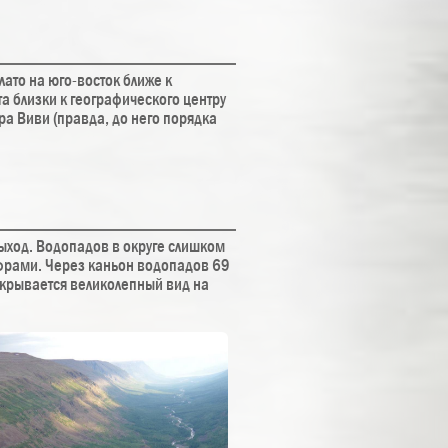
ато на юго-восток ближе к
а близки к географического центру
ра Виви (правда, до него порядка
ход. Водопадов в округе слишком
ифрами. Через каньон водопадов 69
ткрывается великолепный вид на