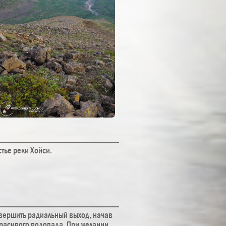
стье реки Хойси.
совершить радиальный выход, начав
красивого водопада. При желании