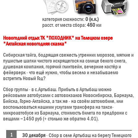
категория сложности:
0 (н.к.)
расст. от места сбора:
450
км
Новогодний отдых ТК "ПОХОДНИК" на Телецком озере
"Алтайская новогодняя сказка"
Сибирская тайга, бодрящая свежесть утренних морозов, мягкие и
пушистые шапки чистого искрящегося на солнце белого снега,
душевная компания, горячий глинтвейн, вечерние костёр и
фейерверк - что ещё нужно, чтобы весело и незабываемо
встретить Новый Год?
Сбор группы - в c.Артыбаш. Прибыть в Артыбаш можно
рейсовыми автобусами с автовокзалов Новосибирска, Барнаула,
Бийска, Горно-Алтайска, а так же - на своём автомобиле, или
воспользоваться нашими услугами трансфера на такси-
микроавтобусе из Барнаула, стоимость билета по предброни с
вещами =1450 руб (+ столько же обратно 4.01).
30 декабря
- Сбор в селе Артыбаш на берегу Телецкого