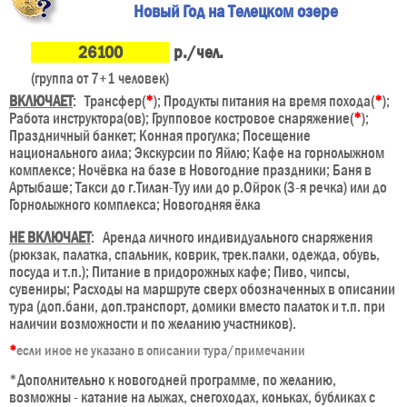
Новый Год на Телецком озере
26100
р./чел.
(группа от 7+1 человек)
ВКЛЮЧАЕТ
: Трансфер(
*
); Продукты питания на время похода(
*
);
Работа инструктора(ов); Групповое костровое снаряжение(
*
);
Праздничный банкет; Конная прогулка; Посещение
национального аила; Экскурсии по Яйлю; Кафе на горнолыжном
комплексе; Ночёвка на базе в Новогодние праздники; Баня в
Артыбаше; Такси до г.Тилан-Туу или до р.Ойрок (3-я речка) или до
Горнолыжного комплекса; Новогодняя ёлка
НЕ ВКЛЮЧАЕТ
: Аренда личного индивидуального снаряжения
(рюкзак, палатка, спальник, коврик, трек.палки, одежда, обувь,
посуда и т.п.); Питание в придорожных кафе; Пиво, чипсы,
сувениры; Расходы на маршруте сверх обозначенных в описании
тура (доп.бани, доп.транспорт, домики вместо палаток и т.п. при
наличии возможности и по желанию участников).
*
если иное не указано в описании тура/примечании
*Дополнительно к новогодней программе, по желанию,
возможны - катание на лыжах, снегоходах, коньках, бубликах с