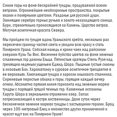
Синие горы на фоне бескрайней тундры, продуваемой всеми
ветрами. Огромнейшие необозримые пространства, покрытые
мхами и полярными цветами. Раздолье для русской души.
Звенящее серебро горных ручьев и золото незаходящего солнца.
Бури, стремительно проносящиеся за Камень. Царство ветров.
Могучая аскетичная красота Севера.
Мы пройдем по тундре вдоль Уральского хребта, несколько раз
пересечем границу частей света и увидим всю красу и стать
Полярного Урала. Собская наледь и крики чаек над райскими
озерами Кузь-Ты-Вис. Весеннее буйство цветов на фоне зеленых
сглаженных гор долины Ельца. Пятнистые кратеры Степь-Рузя над
гремящим ледяным ущельем Еджид-Шора. Пышные густые склоны
в низовьях Бол. Хараматолоу и суровое аскетичное трехцветие в
ее верховьях. Хлюпающая тундра и заросли ольхового стланника.
Сиреневые перистые облака и горы, горящие каждый вечер
огнем. Абсолютно прямая линия горизонта над зеленым морем
тундры с парящей грядой темных гор. Каменные исполины
Харута-Шора в зеркальном отражении озер. Запах
потрескивающей в костре лиственницы. Двое суток через
бесконечное зеленое марево тундры с застывшими горами. Брод
через 100-метровый Елец и множество других приключений и
красот ждут вас на Полярном Урале!