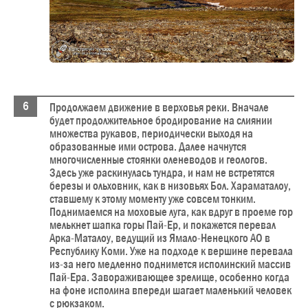
Продолжаем движение в верховья реки. Вначале
будет продолжительное бродирование на слиянии
множества рукавов, периодически выходя на
образованные ими острова. Далее начнутся
многочисленные стоянки оленеводов и геологов.
Здесь уже раскинулась тундра, и нам не встретятся
березы и ольховник, как в низовьях Бол. Хараматалоу,
ставшему к этому моменту уже совсем тонким.
Поднимаемся на моховые луга, как вдруг в проеме гор
мелькнет шапка горы Пай-Ер, и покажется перевал
Арка-Маталоу, ведущий из Ямало-Ненецкого АО в
Республику Коми. Уже на подходе к вершине перевала
из-за него медленно поднимется исполинский массив
Пай-Ера. Завораживающее зрелище, особенно когда
на фоне исполина впереди шагает маленький человек
с рюкзаком.