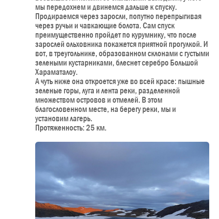
мы передохнем и двинемся дальше к спуску.
Продираемся через заросли, попутно перепрыгивая
через ручьи и чавкающие болота. Сам спуск
преимущественно пройдет по курумнику, что после
зарослей ольховника покажется приятной прогулкой. И
вот, в треугольнике, образованном склонами с густыми
зелеными кустарниками, блеснет серебро Большой
Хараматалоу.
А чуть ниже она откроется уже во всей красе: пышные
зеленые горы, луга и лента реки, разделенной
множеством островов и отмелей. В этом
благословенном месте, на берегу реки, мы и
установим лагерь.
Протяженность: 25 км.