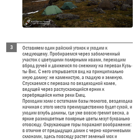
Оставляем один райский уголок и уходим к
следующему. Пробираемся через заболоченный
участок с цветущими полярными ивами, переходим
вброд ручей и движемся по снежнику на перевал Кузь-
ты-Вис. С него открывается вид на принципиально
иную долину: не каменистую, а гладкую и зеленую.
Спускаемся с перевала по вездеходной колее,
ведущей через распускающийся ерник к
серебрящейся нитке реки Елец.
Проходим холм с остатками базы геологов, вездеходка
начиная с этого места преимущественно будет сухой, и
уходим вглубь долины, где уже вовсю гремит весна, а
яркие разноцветные полярные цветы лезут буквально
отовсюду. Окружающие горы поражают воображение:
в отличие от предыдущих долин с черно-коричневыми
склонами, здесь повсюду растет зеленый мох и