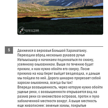
Движемся в верховья Большой Хараматалоу.
Переходим вброд несколько рукавов ручья
Ивтыысьшор и начинаем подниматься по склону,
усеянному ольховником. Выше по течению будет
прижим, и нам нужно обойти его сверху. После
прижима на наш берег выйдет вездеходка, и дальше
мы пойдем по ней. Дорога шикарно прорезает собой
заросли ольховника, всегда бы так!
Впереди возвышенность, через которую нужно обойти
ущелье реки, с возвышенности открывается вид на
разлив реки со множеством островов, проток и глухо
заболоченной местности вокруг. А выше местность
еще живописнее: зеленые холмы, покрытые