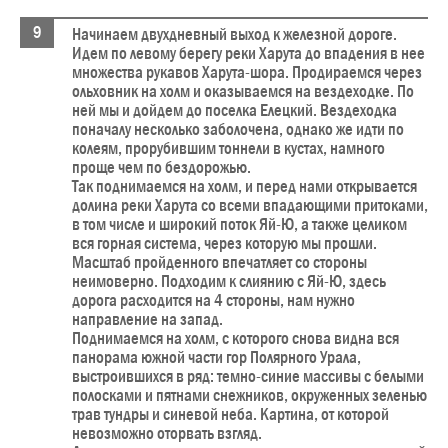
Начинаем двухдневный выход к железной дороге.
Идем по левому берегу реки Харута до впадения в нее
множества рукавов Харута-шора. Продираемся через
ольховник на холм и оказываемся на вездеходке. По
ней мы и дойдем до поселка Елецкий. Вездеходка
поначалу несколько заболочена, однако же идти по
колеям, прорубившим тоннели в кустах, намного
проще чем по бездорожью.
Так поднимаемся на холм, и перед нами открывается
долина реки Харута со всеми впадающими притоками,
в том числе и широкий поток Яй-Ю, а также целиком
вся горная система, через которую мы прошли.
Масштаб пройденного впечатляет со стороны
неимоверно. Подходим к слиянию с Яй-Ю, здесь
дорога расходится на 4 стороны, нам нужно
направление на запад.
Поднимаемся на холм, с которого снова видна вся
панорама южной части гор Полярного Урала,
выстроившихся в ряд: темно-синие массивы с белыми
полосками и пятнами снежников, окруженных зеленью
трав тундры и синевой неба. Картина, от которой
невозможно оторвать взгляд.