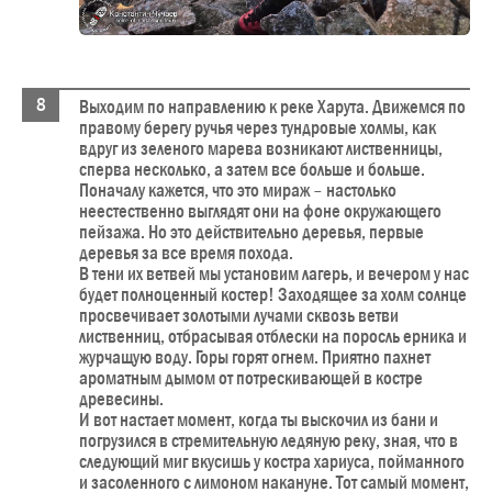
Выходим по направлению к реке Харута. Движемся по
правому берегу ручья через тундровые холмы, как
вдруг из зеленого марева возникают лиственницы,
сперва несколько, а затем все больше и больше.
Поначалу кажется, что это мираж – настолько
неестественно выглядят они на фоне окружающего
пейзажа. Но это действительно деревья, первые
деревья за все время похода.
В тени их ветвей мы установим лагерь, и вечером у нас
будет полноценный костер! Заходящее за холм солнце
просвечивает золотыми лучами сквозь ветви
лиственниц, отбрасывая отблески на поросль ерника и
журчащую воду. Горы горят огнем. Приятно пахнет
ароматным дымом от потрескивающей в костре
древесины.
И вот настает момент, когда ты выскочил из бани и
погрузился в стремительную ледяную реку, зная, что в
следующий миг вкусишь у костра хариуса, пойманного
и засоленного с лимоном накануне. Тот самый момент,