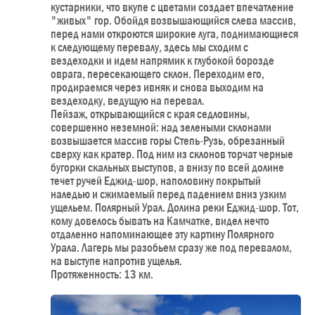
кустарники, что вкупе с цветами создает впечатление
"живых" гор. Обойдя возвышающийся слева массив,
перед нами откроются широкие луга, поднимающиеся
к следующему перевалу, здесь мы сходим с
вездеходки и идем напрямик к глубокой борозде
оврага, пересекающего склон. Переходим его,
продираемся через ивняк и снова выходим на
вездеходку, ведущую на перевал.
Пейзаж, открывающийся с края седловины,
совершенно неземной: над зелеными склонами
возвышается массив горы Степь-Рузь, обрезанный
сверху как кратер. Под ним из склонов торчат черные
бугорки скальных выступов, а внизу по всей долине
течет ручей Еджид-шор, наполовину покрытый
наледью и сжимаемый перед падением вниз узким
ущельем. Полярный Урал. Долина реки Еджид-шор. Тот,
кому довелось бывать на Камчатке, видел нечто
отдаленно напоминающее эту картину Полярного
Урала. Лагерь мы разобьем сразу же под перевалом,
на выступе напротив ущелья.
Протяженность: 13 км.