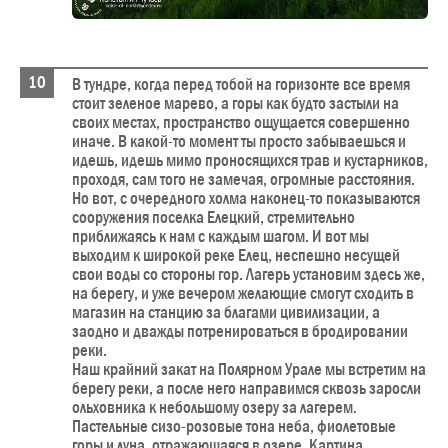
В тундре, когда перед тобой на горизонте все время
стоит зеленое марево, а горы как будто застыли на
своих местах, пространство ощущается совершенно
иначе. В какой-то момент ты просто забываешься и
идешь, идешь мимо проносящихся трав и кустарников,
проходя, сам того не замечая, огромные расстояния.
Но вот, с очередного холма наконец-то показываются
сооружения поселка Елецкий, стремительно
приближаясь к нам с каждым шагом. И вот мы
выходим к широкой реке Елец, неспешно несущей
свои воды со стороны гор. Лагерь установим здесь же,
на берегу, и уже вечером желающие смогут сходить в
магазин на станцию за благами цивилизации, а
заодно и дважды потренироваться в бродировании
реки.
Наш крайний закат на Полярном Урале мы встретим на
берегу реки, а после него направимся сквозь заросли
ольховника к небольшому озеру за лагерем.
Пастельные сизо-розовые тона неба, фиолетовые
горы и луна, отражающаяся в озере. Картина,