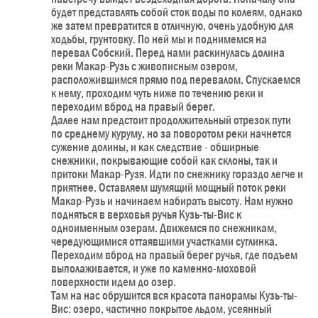
будет представлять собой сток воды по колеям, однако
же затем превратится в отличную, очень удобную для
ходьбы, грунтовку. По ней мы и поднимемся на
перевал Собский. Перед нами раскинулась долина
реки Макар-Рузь с живописным озером,
расположившимся прямо под перевалом. Спускаемся
к нему, проходим чуть ниже по течению реки и
переходим вброд на правый берег.
Далее нам предстоит продолжительный отрезок пути
по среднему куруму, но за поворотом реки начнется
сужение долины, и как следствие - обширные
снежники, покрывающие собой как склоны, так и
притоки Макар-Рузя. Идти по снежнику гораздо легче и
приятнее. Оставляем шумящий мощный поток реки
Макар-Рузь и начинаем набирать высоту. Нам нужно
подняться в верховья ручья Кузь-ты-Вис к
одноименным озерам. Движемся по снежникам,
чередующимися оттаявшими участками суглинка.
Переходим вброд на правый берег ручья, где подъем
выполаживается, и уже по каменно-моховой
поверхности идем до озер.
Там на нас обрушится вся красота панорамы Кузь-ты-
Вис: озеро, частично покрытое льдом, усеянный