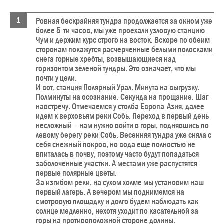
Ровная бескрайняя тундра продолжается за окном уже
более 5-ти часов, мы уже проехали узловую станцию
Чум и держим курс строго на восток. Вскоре по обеим
сторонам покажутся расчерченные белыми полосками
снега горные хребты, возвышающиеся над
горизонтом зеленой тундры. Это означает, что мы
почти у цели.
И вот, станция Полярный Урал. Минута на выгрузку.
Полминуты на осознание. Секунда на прощание. Шаг
навстречу. Отмечаемся у столба Европа-Азия, далее
идем к верховьям реки Собь. Переход в первый день
несложный – нам нужно войти в горы, поднявшись по
левому берегу реки Собь. Весенняя тундра уже сняла с
себя снежный покров, но вода еще полностью не
впиталась в почву, поэтому часто будут попадаться
заболоченные участки. А местами уже распустятся
первые полярные цветы.
За изгибом реки, на сухом холме мы установим наш
первый лагерь. А вечером мы поднимемся на
смотровую площадку и долго будем наблюдать как
солнце медленно, нехотя уходит по касательной за
горы на противоположной стороне долины.