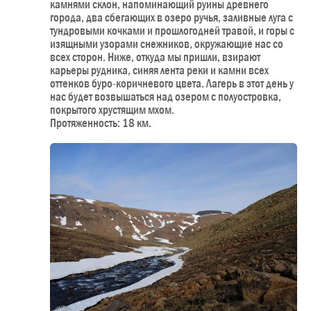
камнями склон, напоминающий руины древнего
города, два сбегающих в озеро ручья, заливные луга с
тундровыми кочками и прошлогодней травой, и горы с
изящными узорами снежников, окружающие нас со
всех сторон. Ниже, откуда мы пришли, взирают
карьеры рудника, синяя лента реки и камни всех
оттенков буро-коричневого цвета. Лагерь в этот день у
нас будет возвышаться над озером с полуостровка,
покрытого хрустящим мхом.
Протяженность: 18 км.