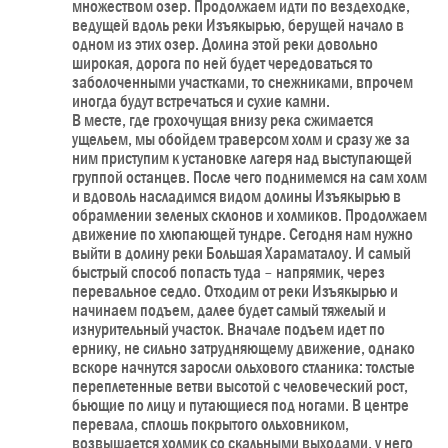
множеством озер. Продолжаем идти по вездеходке,
ведущей вдоль реки Изъякырью, берущей начало в
одном из этих озер. Долина этой реки довольно
широкая, дорога по ней будет чередоваться то
заболоченными участками, то снежниками, впрочем
иногда будут встречаться и сухие камни.
В месте, где грохочущая внизу река сжимается
ущельем, мы обойдем траверсом холм и сразу же за
ним приступим к установке лагеря над выступающей
группой останцев. После чего поднимемся на сам холм
и вдоволь насладимся видом долины Изъякырью в
обрамлении зеленых склонов и холмиков. Продолжаем
движение по хлюпающей тундре. Сегодня нам нужно
выйти в долину реки Большая Хараматалоу. И самый
быстрый способ попасть туда – напрямик, через
перевальное седло. Отходим от реки Изъякырью и
начинаем подъем, далее будет самый тяжелый и
изнурительный участок. Вначале подъем идет по
ернику, не сильно затрудняющему движение, однако
вскоре начнутся заросли ольхового стланика: толстые
переплетенные ветви высотой с человеческий рост,
бьющие по лицу и путающиеся под ногами. В центре
перевала, сплошь покрытого ольховником,
возвышается холмик со скальными выходами, у него